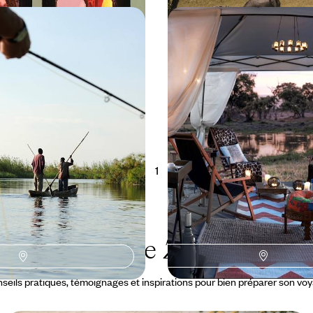
e au Zimbabwe - Slow
Glamping chic, sites d'e
l du fleuve Zambèze
Le Botswana en adresses
 Zimbabwe en trois temps : les
Le luxe au cœur de l’Afrique : du
 mythiques, le parc du Zambèze
savane, un magnifique retour à l
explorateurs
 à 15200 $ CA
9 jours, de 13100 à 17900 $ CA
1
Le Guide
Zambèze
seils pratiques, témoignages et inspirations pour bien préparer son vo