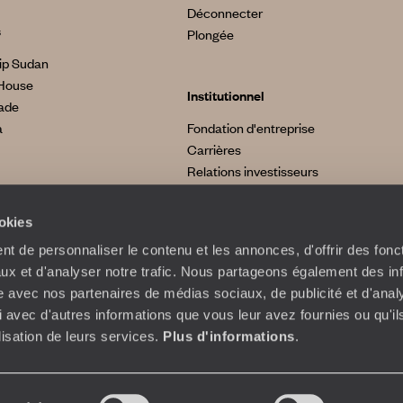
Déconnecter
s
Plongée
ip Sudan
House
Institutionnel
made
a
Fondation d'entreprise
Carrières
Relations investisseurs
ookies
t de personnaliser le contenu et les annonces, d'offrir des fonct
ux et d'analyser notre trafic. Nous partageons également des in
site avec nos partenaires de médias sociaux, de publicité et d'anal
 avec d'autres informations que vous leur avez fournies ou qu'il
ilisation de leurs services.
Plus d'informations
.
Plan du site
Politique de confidentialité et de Cookies
Notice légale et C