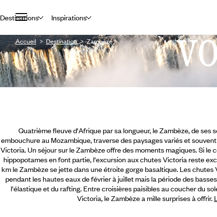
Destinations
Inspirations
V
Accueil
Destination
Zambèze
Quatrième fleuve d'Afrique par sa longueur, le Zambèze, de ses 
embouchure au Mozambique, traverse des paysages variés et souvent
Victoria. Un séjour sur le Zambèze offre des moments magiques. Si le co
hippopotames en font partie, l'excursion aux chutes Victoria reste exce
km le Zambèze se jette dans une étroite gorge basaltique. Les chutes 
pendant les hautes eaux de février à juillet mais la période des basse
l'élastique et du rafting.
Entre croisières paisibles au coucher du sol
Victoria, le Zambèze a mille surprises à offrir.
L