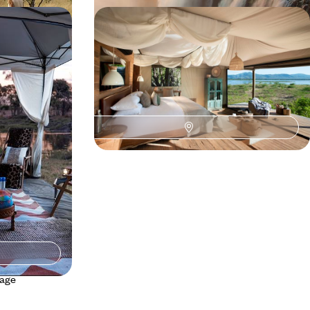
xception -
Avion-taxi et safaris mythiques - Le
 exclusives
Zimbabwe en lodges d'exception
 Zambèze à la
Survoler et explorer les plus beaux parcs du
’époque des
Zimbabwe, en privilégiant des étapes de choix
11 jours, de 13300 à 17900 $ CA
yage