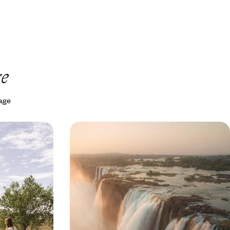
e
yage
b, Victoria
Chutes Victoria et safaris au
Botswana - Aventures en famille
 rencontre de
Dormir sous la tente avec vos enfants, survoler
et Botswana
les éléphants en avion-taxi, pagayer au cœur du
delta
11 jours, de 10000 à 13300 $ CA