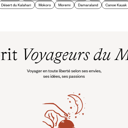
Désert du Kalahari
Mokoro
Moremi
Damaraland
Canoe Kayak
prit
Voyageurs du 
Voyager en toute liberté selon ses envies,
ses idées, ses passions