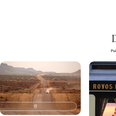
D
Pui
Road-trip et grands safaris - Au
Du Cap à Vic
Nord, une autre Namibie
australes, b
Dérouler les pistes du nord namibien à la
Aller par l’air et
recherche de ses plus beaux paysages, les
chutes du Zambè
chutes Victoria en point final
de Gandhi à Jo
14 jours, de 7000 à 9600 $ CA
12 jours, de 9400 