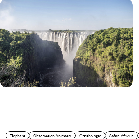
Le Mag
A la découverte du Zimbabwe
Elephant
Observation Animaux
Ornithologie
Safari Afrique