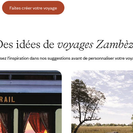
Faites créer votre voyage
es idées de
voyages Zambèz
sez l’inspiration dans nos suggestions avant de personnaliser votre vo
toria Falls - Villes
Noces africaines - Nami
ush et train de luxe
Falls et Okavango
 par le rail de l'Afrique du Sud aux
Une grande aventure à deux à la
ze, au Zimbabwe, via la maison
trois pays : Namibie, Zimbabwe 
hannesburg
à 11600 $ CA
14 jours, de 9600 à 13300 $ CA