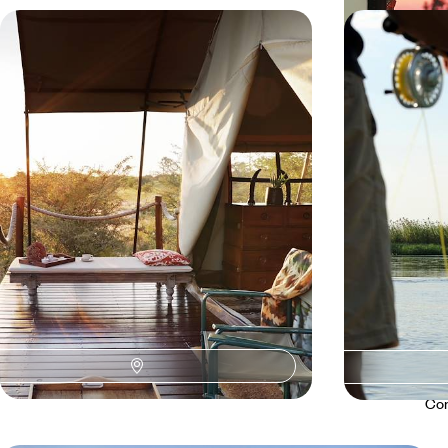
Vic Falls, Makgadikgadi, Okavango
Une semain
- Le Botswana en adresses secrètes
safari au fi
Multiplier les ambiances africaines, des
Un concentré de
tonitruantes Vic Falls aux méconnus
chutes Victoria
Makgadikgadi Pans, via le mythique delta de
et le lac Kariba
l'Okavango
9 jours, de 11000 à 15100 $ CA
10 jours, de 11000
Con