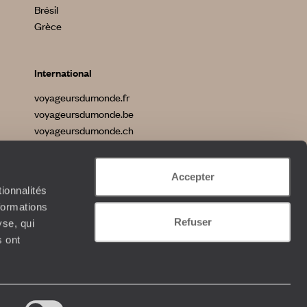
Brésil
Grèce
International
voyageursdumonde.fr
voyageursdumonde.be
voyageursdumonde.ch
voyageursdumonde.ch/de
voyageursdumonde.com
Accepter
originaltravel.co.uk
ionnalités
formations
Refuser
yse, qui
s ont
GU