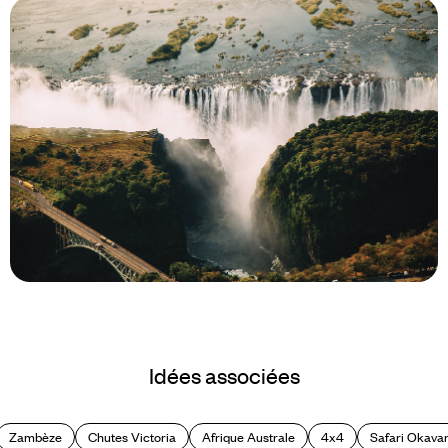
Le Mag
Les plus beaux paysages de
Idées associées
Zambie
Zambèze
Chutes Victoria
Afrique Australe
4x4
Safari Okava