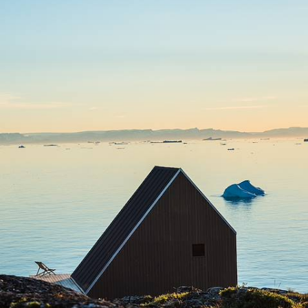
Le Groenland aux beaux jours - Baie de Disko,
glaciers et lodges avec vue
De l'Icefjord au glacier Eqi, explorer les paysages indomptés de la
sublime baie de Disko et dormir face aux icebergs
11 jours, de 9100 à 11100 $ CA
1
Idées associées
Arctique
Glacier Eqi
Europe du Nord
Baie de Disko
Ilulissat
Iceberg
Inuit
Observation Animaux
UNESCO
Terres polaires
Soleil de minuit
Scandinavie
Reykjavik
Raquettes
Motoneige
Insolite
Hebergement insolite
Aurore boreale
Copenhague
Château de Christiansborg