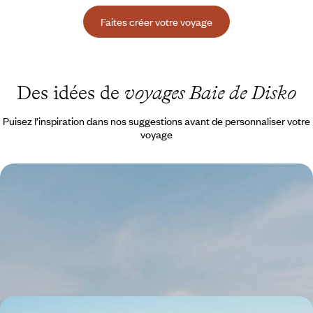
Faites créer votre voyage
Des idées de
voyages Baie de Disko
Puisez l’inspiration dans nos suggestions avant de personnaliser votre
voyage
Grand blanc et aurores boréales - Cet hiver, cap sur
le Groenland
Après un stop à Copenhague, plonger dans le décor grandiose de la
baie de Disko, où scintillent icebergs, glaciers et aurores boréales
8 jours, de 8700 à 11500 $ CA