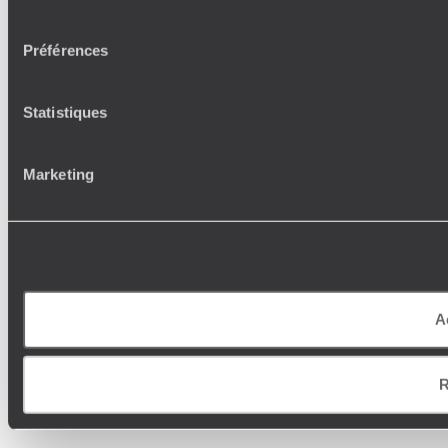
consentement
Préférences
Statistiques
Marketing
A
R