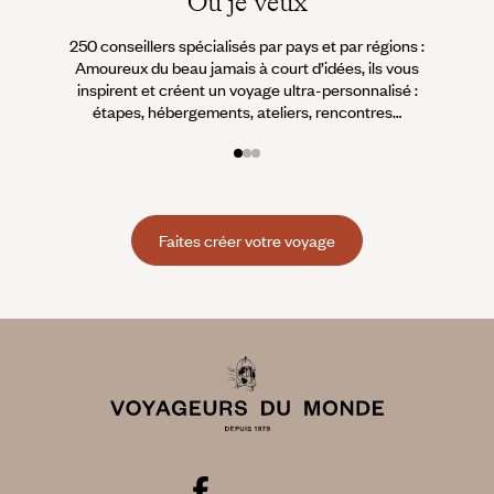
Où je veux
250 conseillers spécialisés par pays et par régions :
À 
Amoureux du beau jamais à court d’idées, ils vous
fran
inspirent et créent un voyage ultra-personnalisé :
suiven
étapes, hébergements, ateliers, rencontres…
Faites créer votre voyage