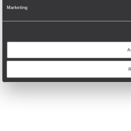
Marketing
A
R