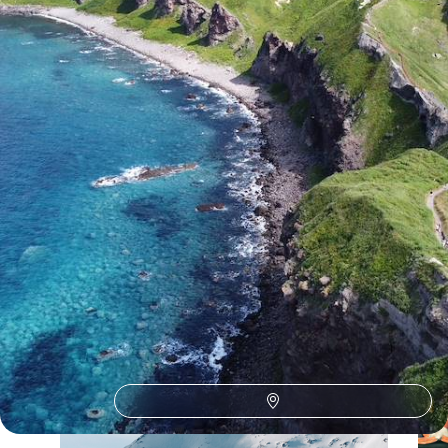
11 jours, de 8200 à 11700 $ CA
Toutes nos suggestions de voyages vacances d'été au Japon
(3)
Le Japon selon
vos envies
Parce que chaque voyageur est différent