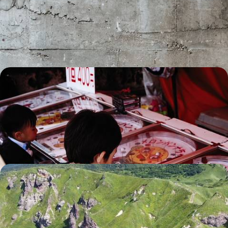
Faire un cadeau à vos ados – et à toute la famille – en vous initiant, en
Corée du Sud puis au Japon, à la culture qui les anime
10 jours, de 6000 à 7600 $ CA
De l'ère des samouraïs à la magie Ghibli - Le Japon
avec des yeux d’enfants
Tokyo, Kyoto, Nagoya sans oublier les Alpes japonaises : une variété de
mondes à aborder en famille
13 jours, de 7600 à 9600 $ CA
Aux beaux jours, l’île de Hokkaido - Tout au nord,
road-trip à travers le Japon sauvage
Au volant et à votre rythme, aborder un Japon méconnu, pour une
approche plus intime ou un second voyage