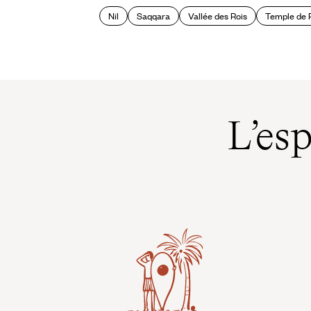
Nil
Saqqara
Vallée des Rois
Temple de 
L’es