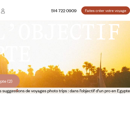
514 722 0909
Faites créer votre voyage
L’OBJECTIF
PTE
pte (2)
 suggestions de voyages photo trips : dans l’objectif d’un pro en Egypte