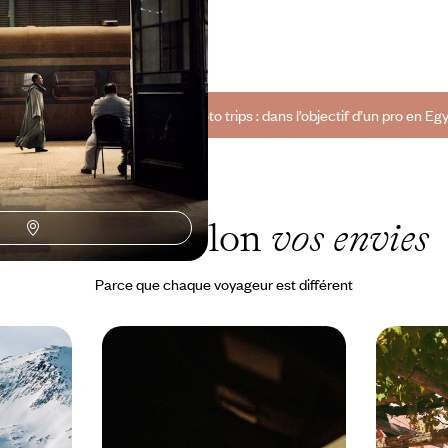
à 12500 $ CA
 nos suggestions de voyages photo trips : dans l’objectif d’un pro en Egy
L'Egypte selon
vos envies
Parce que chaque voyageur est différent