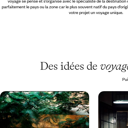
voyage se pense et s’organise avec le spécialiste de la destination
parfaitement le pays ou la zone car le plus souvent natif du pays d’orig
votre projet un voyage unique.
Des idées de
voyage
Pui
Focus sur Le Caire - Séjour
L’Égypte dan
photographique dans les pas de
Dailleux - A
Denis Dailleux
à bord de la
(Re)découvrir Le Caire dans des conditions
Accompagné d'u
privilégiées, en compagnie d'un photographe
(ré)apprendre l
éclairé
exceptionnelle