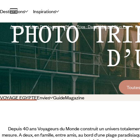
Destinations
Inspirations
PHOTO TRI
Accueil
Idées De Voyage
Photo Trips : Dans L’objectif D’un Pro
Eg
D’
Toutes
VOYAGE EGYPTE
Envies
Guide
Magazine
Depuis 40 ans Voyageurs du Monde construit un univers totalement
mesure. A deux, en famille, entre amis, au bord d’une plage paradisiaqu