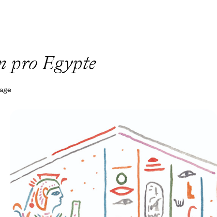
’un pro Egypte
yage