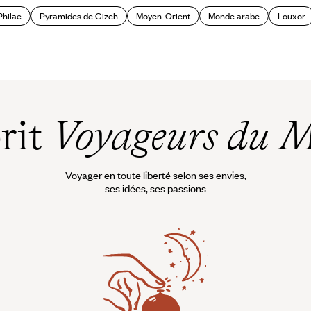
Philae
Pyramides de Gizeh
Moyen-Orient
Monde arabe
Louxor
prit
Voyageurs du 
Voyager en toute liberté selon ses envies,
ses idées, ses passions