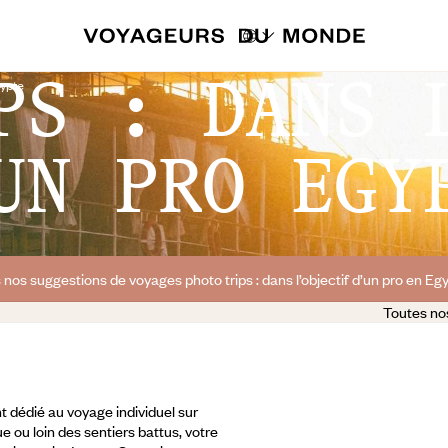
PS : DANS 
ypte
UN PRO EGY
 nos suggestions de voyages photo trips : dans l’objectif d’un pro en Egy
Toutes nos
 dédié au voyage individuel sur
e ou loin des sentiers battus, votre