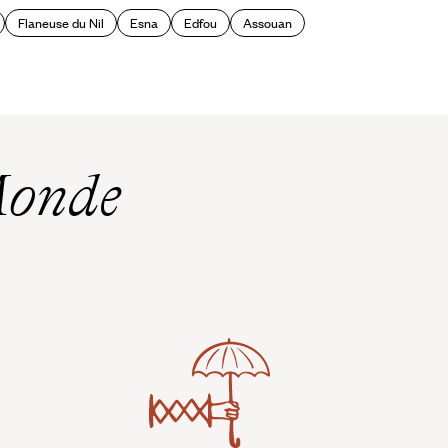
Flaneuse du Nil
Esna
Edfou
Assouan
Monde