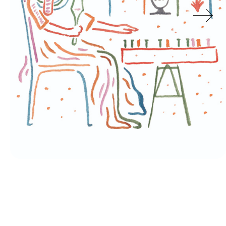
Le Mag
Pop culture - Walk Like an
Egyptian