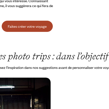
 qui vous intéresse. Connaissant
ine, il vous suggèrera ce qui fera de
Faites créer votre voyage
s photo trips : dans l’object
sez l’inspiration dans nos suggestions avant de personnaliser votre vo
s l’objectif de Denis
près Le Caire, croisière
 Flâneuse du Nil
n photographe de renom,
a photo en parcourant un pays
ment beau