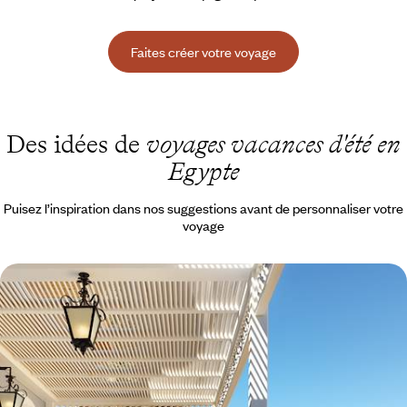
Faites créer votre voyage
Des idées de
voyages vacances d'été en
Egypte
Puisez l’inspiration dans nos suggestions avant de personnaliser votre
voyage
Du Caire à la mer Rouge - Triptyque égyptien en
belles adresses
Des pyramides à Louxor puis aux coraux, vivre en trois temps la belle
Égypte de toujours et d’aujourd’hui
11 jours, de 8400 à 10600 $ CA