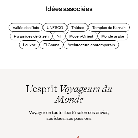
Quand partir en Egypte
Idées associées
?
Vallée des Rois
UNESCO
Thèbes
Temples de Karnak
Pyramides de Gizeh
Nil
Moyen-Orient
Monde arabe
Louxor
El Gouna
Architecture contemporain
L’esprit
Voyageurs du
Monde
Voyager en toute liberté selon ses envies,
ses idées, ses passions