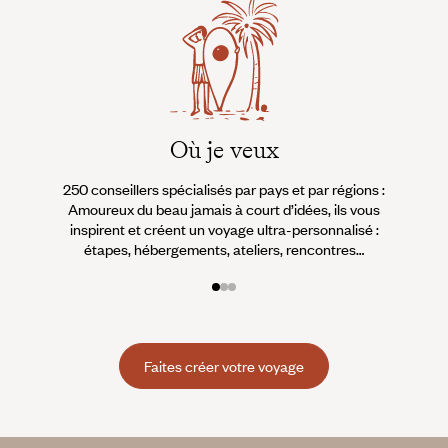
Où je veux
250 conseillers spécialisés par pays et par régions :
À 
Amoureux du beau jamais à court d’idées, ils vous
fran
inspirent et créent un voyage ultra-personnalisé :
suiven
étapes, hébergements, ateliers, rencontres…
Faites créer votre voyage