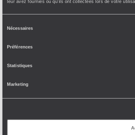
leur avez fournies ou qu'ils ont collectées lors de votre utili
Sélection
Nécessaires
du
consentement
Préférences
Statistiques
Marketing
A