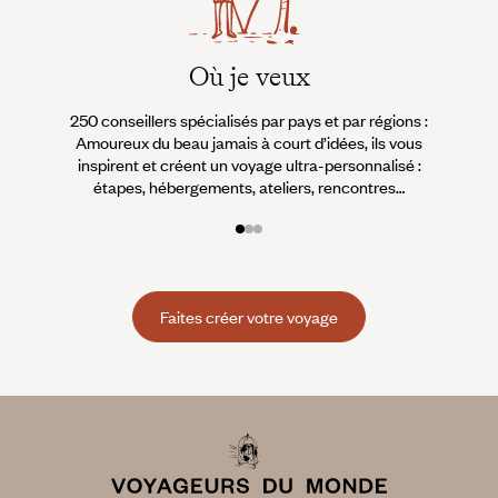
Où je veux
250 conseillers spécialisés par pays et par régions :
À 
Amoureux du beau jamais à court d’idées, ils vous
fran
inspirent et créent un voyage ultra-personnalisé :
suiven
étapes, hébergements, ateliers, rencontres…
Faites créer votre voyage