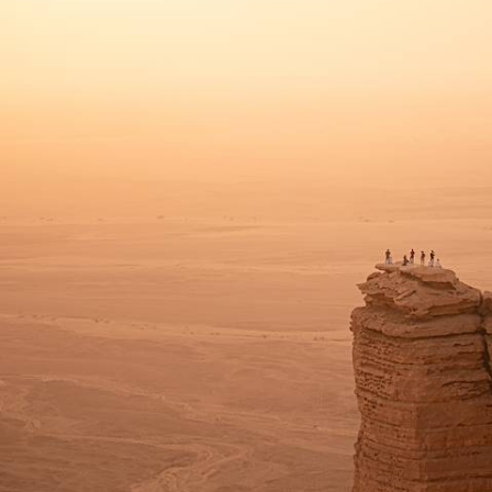
Du Moyen au Proche-Orient, vagabonder autour de la mer Rouge au fil
des anciennes routes caravanières
18 jours, de 13800 à 16000 $ CA
Toutes nos suggestions de voyages sous le soleil exactement
en Egypte (1)
L'Egypte selon
vos envies
Parce que chaque voyageur est différent