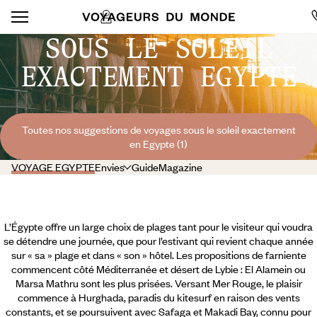
SOUS LE SOLEIL
EXACTEMENT EGYPTE
Toutes nos suggestions de voyages sous le soleil exactement
en Egypte (1)
VOYAGE EGYPTE
Envies
Guide
Magazine
L’Égypte offre un large choix de plages tant pour le visiteur qui voudra
se détendre une journée, que pour l’estivant qui revient chaque année
sur « sa » plage et dans « son » hôtel. Les propositions de farniente
commencent côté Méditerranée et désert de Lybie : El Alamein ou
Marsa Mathru sont les plus prisées. Versant Mer Rouge, le plaisir
commence à Hurghada, paradis du kitesurf en raison des vents
constants, et se poursuivent avec Safaga et Makadi Bay, connu pour