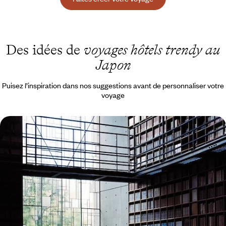
Des idées de
voyages hôtels trendy au
Japon
Puisez l’inspiration dans nos suggestions avant de personnaliser votre
voyage
Regards d’architectes et hôtels à part - Un Japon
pour esthètes
Une aventure esthétique pour expérimenter, en privilégiés, une
harmonie et un art de vivre purement nippons
15 jours, de 11600 à 15700 $ CA
Toutes nos suggestions de voyages hôtels trendy au Japon (1)