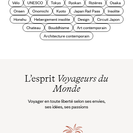
Vélo
UNESCO
Tokyo
Ryokan
Rizières
Osaka
Onsen
Onomichi
Kyoto
Japan Rail Pass
Insolite
Honshu
Hebergement insolite
Design
Circuit Japon
Chateau
Bouddhisme
Art contemporain
Architecture contemporain
L’esprit
Voyageurs du
Monde
Voyager en toute liberté selon ses envies,
ses idées, ses passions