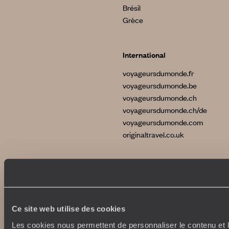
Brésil
Grèce
International
voyageursdumonde.fr
voyageursdumonde.be
voyageursdumonde.ch
voyageursdumonde.ch/de
voyageursdumonde.com
originaltravel.co.uk
Copyrights
Plan du site
Ce site web utilise des cookies
Politique de confidentialité et de Cookies
Notice légale et CGU
Les cookies nous permettent de personnaliser le contenu et l