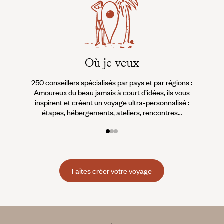
Où je veux
250 conseillers spécialisés par pays et par régions :
À 
Amoureux du beau jamais à court d’idées, ils vous
fran
inspirent et créent un voyage ultra-personnalisé :
suiven
étapes, hébergements, ateliers, rencontres…
Faites créer votre voyage