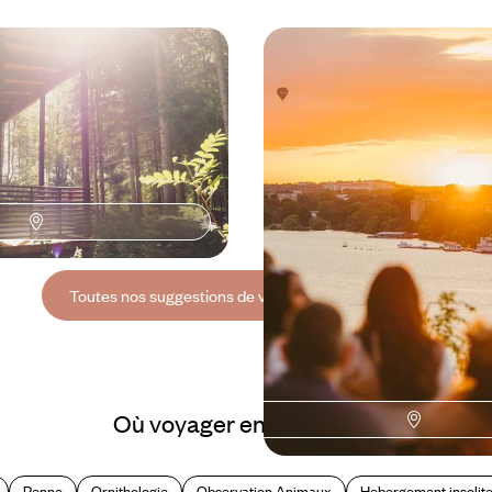
ours en Finlande - Lacs,
Lifestyles nordiques & v
iétude citadine
nouveaux - En train et e
autour de la Baltique
riode estivale pour parcourir la
Une grande balade Baltique pour 
avant de mettre le cap sur
jours, au rythme des tendances d
e de Helsinki
bouge
à 5400 $ CA
11 jours, de 5300 à 6700 $ CA
Toutes nos suggestions de voyages en Finlande (3)
Où voyager en Finlande ?
Renne
Ornithologie
Observation Animaux
Hebergement insolit