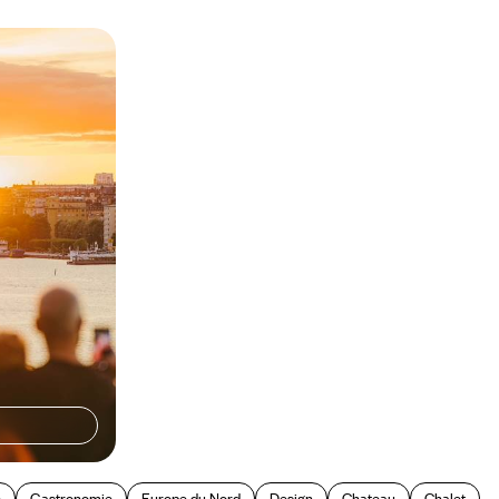
ents
n ferry
vivre, durant dix
u Nord qui
e
Gastronomie
Europe du Nord
Design
Chateau
Chalet