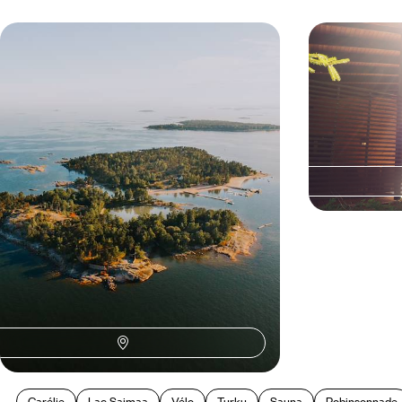
Flâneries urbaines et archipels
Aux beaux j
lacustres - Au sud, une Finlande
forêts et qu
ensoleillée avec les kids
D'Helsinki à Turku et jusqu'aux lacs de Savonie,
Profiter de la pé
profiter tous ensemble de la belle saison
région des lacs 
finlandaise, en ville et au bord de l'eau
l’énergie créativ
12 jours, de 3500 à 4600 $ CA
9 jours, de 4500 
Carélie
Lac Saimaa
Vélo
Turku
Sauna
Robinsonnade