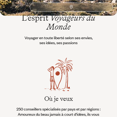
L’esprit
Voyageurs du
Monde
Voyager en toute liberté selon ses envies,
ses idées, ses passions
Où je veux
250 conseillers spécialisés par pays et par régions :
À 
Amoureux du beau jamais à court d’idées, ils vous
fran