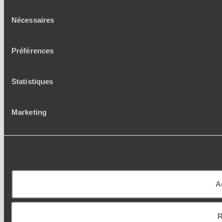
Sélection
Nécessaires
du
consentement
Préférences
Statistiques
Marketing
A
R