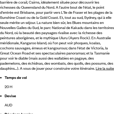
barrière de corail, Cairns, idéalement située pour découvrir les
richesses du Queensland du Nord. A l'autre bout de l'état,
le point
d'entrée est Brisbane, pour partir vers L'île de Fraser et les plages de la
Sunshine Coast ou de la Gold Coast. Et, tout au sud, Sydney, qui à elle
seule mérite un séjour. La nature bien sûr, les Blues mountains en
Nouvelles Galles du Sud, le parc National de Kakadu dans les territoires
du Nord, où la beauté des paysages rivalise avec la richesse des
peintures aborigènes, et le mythique Uluru (Ayers Rock). En Australie
méridionale, Kangaroo Island, où l'on peut voir phoques, koalas,
cochons sauvages, émeus et kangourous; dans l'état de Victoria, la
Great Ocean Road et ses spectaculaires panoramas; et la Tasmanie
pour voir le diable (mais aussi des wallabies en pagaye, des
pademelons, des échidnas, des wombats, des quolls, des possums, des
dauphins...). A vous de jouer pour construire votre itinéraire.
Lire la suite
Temps de vol
20 H
Devise
AUD