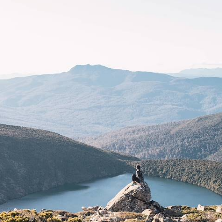
Vibrer à Melbourne, rêver à Sydney et s’enivrer de nature brute tout au
sud de l’Australie, sur l’île-État de Tasmanie
20 jours, de 7800 à 10000 $ CA
Toutes nos suggestions
Observation Animaux
UNESCO
Architecture contemporain
Aborigènes
Road Trip
Road Trip Australie
Dauphin
Opéra
Ornithologie
Autotour Australie
Surf
Baleine
Desert
Royal Botanic Gardens
4x4
Autotour
Cairns
Harbour Bridge
Perth
Vin