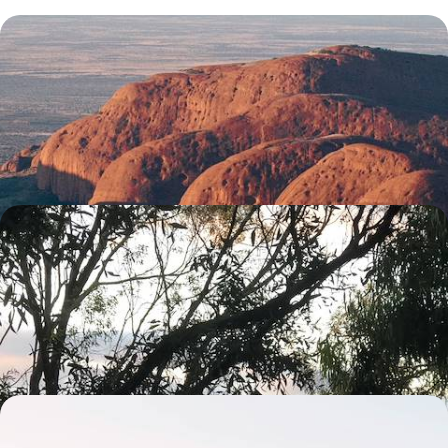
L’Australie active avec vos ados - Sydney, Red Center
& Sunshine State
Vivre le rêve australien en famille : ressentir les pulsations urbaines,
vibrer au rythme du Centre Rouge, ralentir sur la côte est
15 jours, de 7700 à 10400 $ CA
Kangaroo Island, Barossa Valley, Flinders Ranges -
Au sud, l’Australie hors-pistes
Dérouler les kilomètres de piste ocre, de vignes et de bush : un road
movie à l'australienne
15 jours, de 8300 à 9900 $ CA
L'Australie plein sud - Melbourne, Sydney et la
Tasmanie sauvage