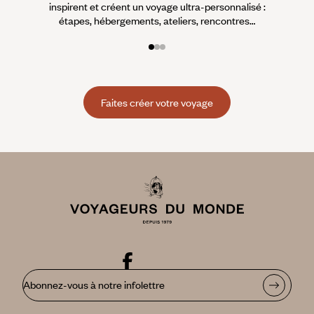
inspirent et créent un voyage ultra-personnalisé :
suiven
étapes, hébergements, ateliers, rencontres…
Faites créer votre voyage
Abonnez-vous à notre infolettre