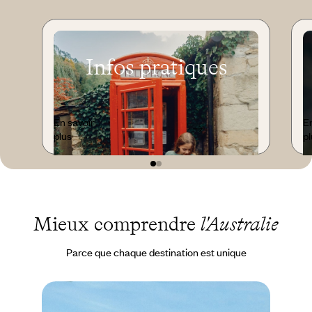
Infos pratiques
En savoir
En
plus
pl
Mieux comprendre
l'Australie
Parce que chaque destination est unique