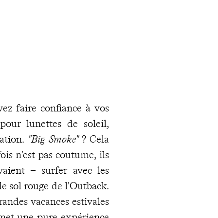
ez faire confiance à vos
our lunettes de soleil,
ation.
"Big Smoke"
? Cela
is n'est pas coutume, ils
vaient – surfer avec les
e sol rouge de l'Outback.
randes vacances estivales
omet une pure expérience