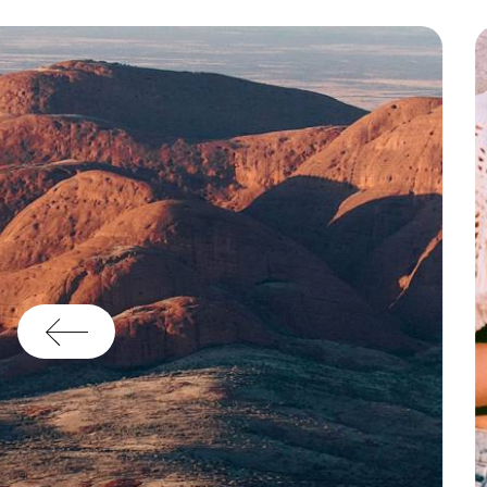
di
di
te
Ce
Pr
ég
en