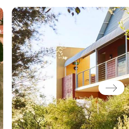
francophone sur place
,
de
wifi nomade
. En deux
s la voûte étoilée du Red
rière à votre programme.
 ou sur les îles Fidji est
ersonnalisable selon vos