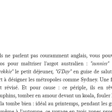
ils ne parlent pas couramment anglais, vous pouv
os pour maîtriser l'argot australien :
"sunnies"
p
rekkie"
le petit déjeuner,
"G'Day"
en guise de salut
rt à désigner les métropoles comme Sydney. Une fo
t révisé. Et pour cause : ce périple, ils en rê
uphins, tomber en amour devant un koala, fouler l
la tombe bien : idéal au printemps, pendant les g
 même à l'automne, ce voyage en trois zones pr