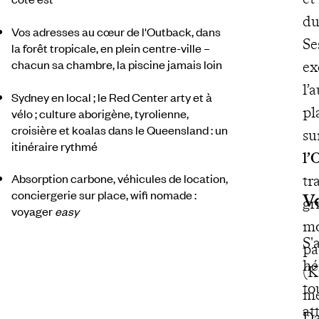
du
Vos adresses au cœur de l'Outback, dans
Se
la forêt tropicale, en plein centre-ville –
chacun sa chambre, la piscine jamais loin
ex
l’
Sydney en local ; le Red Center arty et à
pl
vélo ; culture aborigène, tyrolienne,
croisière et koalas dans le Queensland : un
su
itinéraire rythmé
l’
Absorption carbone, véhicules de location,
tr
conciergerie sur place, wifi nomade :
V
gr
voyager
easy
mo
S'
pa
hé
(K
to
me
at
Da