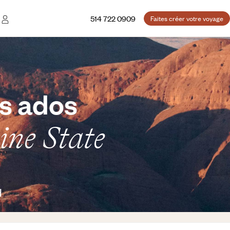
514 722 0909
Faites créer votre voyage
os ados
ine State
d