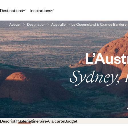
Destinations
Inspirations
Accueil
Destination
Australie
Le Queensland & Grande Barrière
L’Aust
Sydney, 
Descriptif
Galerie
Itinéraire
À la carte
Budget