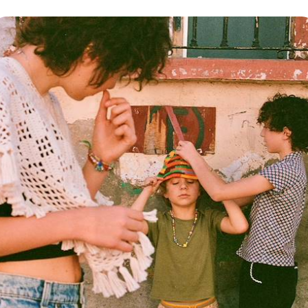
sposez des coordonnées de
notre concierge 
sponible à tout moment grâce à notre système 
mps trois mouvements, celui-ci ajoute un dîner sou
nter ou une sortie snorkeling sur la Grande Bar
olonger le périple avec quelques jours à Hervey Bay
alement possible : votre séjour australien est p
vies, y compris une fois sur place.