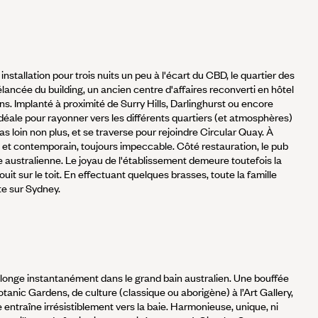
t installation pour trois nuits un peu à l'écart du CBD, le quartier des
 élancée du building, un ancien centre d'affaires reconverti en hôtel
ns. Implanté à proximité de Surry Hills, Darlinghurst ou encore
déale pour rayonner vers les différents quartiers (et atmosphères)
pas loin non plus, et se traverse pour rejoindre Circular Quay. À
ign et contemporain, toujours impeccable. Côté restauration, le pub
e australienne. Le joyau de l'établissement demeure toutefois la
ouit sur le toit. En effectuant quelques brasses, toute la famille
te sur Sydney.
longe instantanément dans le grand bain australien. Une bouffée
tanic Gardens, de culture (classique ou aborigène) à l’Art Gallery,
lle entraîne irrésistiblement vers la baie. Harmonieuse, unique, ni