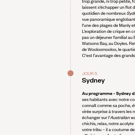
trop grande, ni trop petite, 
laissent s’échapper un flot 
quotidien de nombreux
Syd
vue panoramique englobant la
l’une des plages de Manly et 
L’exploration de crique en c
pas un déjeuner familial au 
Watsons Bay, au Doyles. Reto
de Wooloomooloo, le quartier
C'est l'avantage des grands
JOUR 5
Sydney
Au programme - Sydney dan
ses habitants avec notre con
connaît comme sa poche, é
virée surprise à travers les 
échanger sur l’
Australian
wa
chichis, relax, notre acoly
votre tribu – il a coutume d