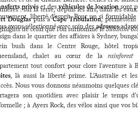
ansferts privés
et des
véhicules de location
sont p
nières : sur la terre, depuis les airs, dans les eau
uvement, liberté d’esprit. Pour un si formidable p
rt Douglas
puis à
Cape Tribulation
, permettent
us avons sélectionné avec soin des
adresses
adapté
ghlights de celui que l'on surnomme le
Sunshine St
sign dans le quartier des affaires à Sydney, bun
ein bush dans le Centre Rouge, hôtel tropic
ueensland, chalet au cœur de la
rainforest
à
partement tout confort pour clore l'aventure à 
sites
, là aussi la liberté prime. L’Australie et le
accès. Nous vous donnons néanmoins quelques clés
rtagera son quotidien avec plaisir le temps d
formelle ; à Ayers Rock, des vélos ainsi que vos bi
nt prévus ; dans le Queensland, tourbillon de
rolienne, croisière mais aussi initiation aux us 
ncontre avec les koalas. Une envie soudaine ou un