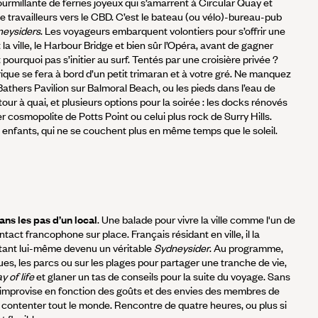
fourmillante de ferries joyeux qui s’amarrent à Circular Quay et
de travailleurs vers le CBD. C’est le bateau (ou vélo)-bureau-pub
neysiders
. Les voyageurs embarquent volontiers pour s’offrir une
 ville, le Harbour Bridge et bien sûr l’Opéra, avant de gagner
pourquoi pas s’initier au surf. Tentés par une croisière privée ?
rique se fera à bord d’un petit trimaran et à votre gré. Ne manquez
Bathers Pavilion sur Balmoral Beach, ou les pieds dans l’eau de
ur à quai, et plusieurs options pour la soirée : les docks rénovés
 cosmopolite de Potts Point ou celui plus rock de Surry Hills.
 enfants, qui ne se couchent plus en même temps que le soleil.
s les pas d’un local
. Une balade pour vivre la ville comme l'un de
tact francophone sur place. Français résidant en ville, il la
tant lui-même devenu un véritable
Sydneysider
. Au programme,
rues, les parcs ou sur les plages pour partager une tranche de vie,
y of life
et glaner un tas de conseils pour la suite du voyage. Sans
te improvise en fonction des goûts et des envies des membres de
e contenter tout le monde. Rencontre de quatre heures, ou plus si