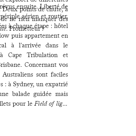
révus ensuite. Liberté de
x. Deux points de chute, à
ériple aérien et routier,
 de ne rien manquer des
es à chaque étape : hôtel
ate
. Prometteur !
galow puis appartement en
al à l'arrivée dans le
 Cape Tribulation et
Brisbane. Concernant vos
s Australiens sont faciles
 : à Sydney, un expatrié
’une balade guidée mais
llets pour le
Field of light
 nature et de culture :
et coutumes aborigènes et
 léger contretemps ? Vous