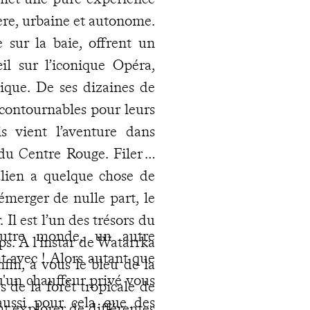
ère, urbaine et autonome.
 sur la baie, offrent un
il sur l’iconique Opéra,
ique. De ses dizaines de
ncontournables pour leurs
is vient l’aventure dans
du Centre Rouge. Filer à
alien a quelque chose de
merger de nulle part, le
l est l’un des trésors du
autre monde, un autre
s. À l'instar de Watarrka
nt avec ! Alors autant que
fin, à vous le bleu de la
qu'un chauffeur privé vous
 de la forêt tropicale de
 aussi pour cela que des
nt explorer de différentes