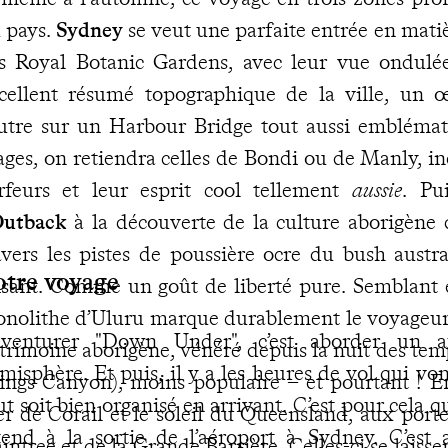
 pays.
Sydney
se veut une parfaite entrée en mati
s Royal Botanic Gardens, avec leur vue ondulée
cellent résumé topographique de la ville, un œ
autre sur un Harbour Bridge tout aussi emblémat
ages, on retiendra celles de Bondi ou de Manly, i
rfeurs et leur esprit cool tellement
aussie
. Pu
Outback
à la découverte de la culture aborigène 
avers les pistes de poussière ocre du bush austr
otre voyage
isant. Comme un goût de liberté pure. Semblant é
nolithe d’Uluru marque durablement le voyageur. I
aventurer "Down Under", c’est aborder un 
trimoine aborigène, vénéré depuis la nuit des temp
misphère. Et puis, il y a les heures de vol qui vo
ings Canyon), moins populaire – et pourtant ! En
ut soit bien organisé en arrivant. C’est pour cela 
r de Corail et le soleil du Queensland, aux portes
tend à la sortie de l’aéroport à Sydney. C’est
intree et de la Grande Barrière. Celles-ci se laisse