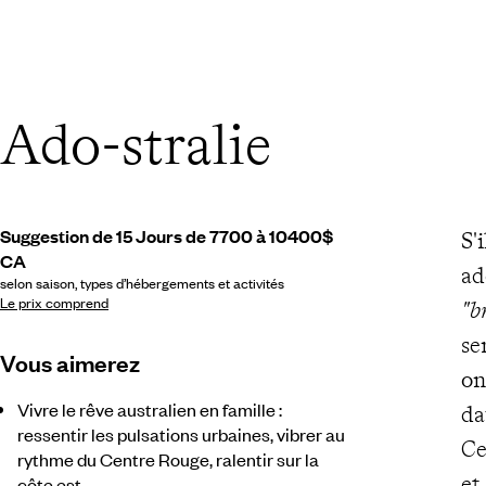
Ado-stralie
Suggestion de 15 Jours de 7700 à 10400$
S'
CA
ad
selon saison, types d’hébergements et activités
Le prix comprend
"b
se
Vous aimerez
on
Vivre le rêve australien en famille :
da
ressentir les pulsations urbaines, vibrer au
Ce
rythme du Centre Rouge, ralentir sur la
et
côte est