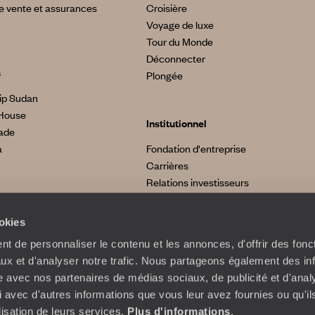
e vente et assurances
Croisière
Voyage de luxe
Tour du Monde
Déconnecter
s
Plongée
ip Sudan
House
Institutionnel
made
a
Fondation d'entreprise
Carrières
Relations investisseurs
ookies
t de personnaliser le contenu et les annonces, d'offrir des fonct
ux et d'analyser notre trafic. Nous partageons également des in
site avec nos partenaires de médias sociaux, de publicité et d'anal
 avec d'autres informations que vous leur avez fournies ou qu'il
ilisation de leurs services.
Plus d'informations
.