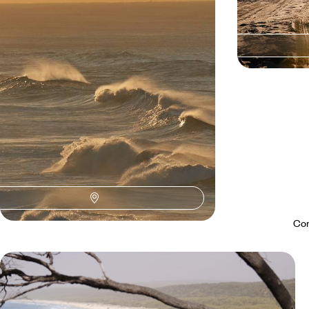
De Sydney aux plages tropicales en passant par
le mythique Outback, conjuguer paysages
saisissants et escales privilégiées
15 jours, de 14000 à 16900 $ CA
Con