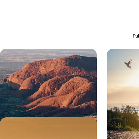
Pui
L’Australie active avec vos ados -
Australian 
Sydney, Red Center & Sunshine
road-trip iod
State
Vivre le rêve australien en famille : ressentir les
Une main sur le 
pulsations urbaines, vibrer au rythme du Centre
dévaler la côte e
Rouge, ralentir sur la côte est
en ligne d'horizo
15 jours, de 7700 à 10400 $ CA
20 jours, de 8200
Sydney, Uluru et mer de Corail -
L'Australie en adresses d'exception