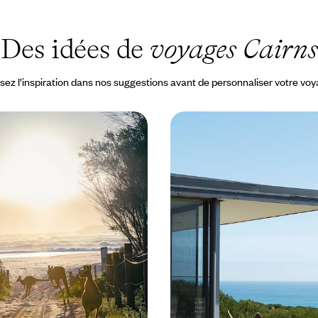
Des idées de
voyages Cairns
sez l’inspiration dans nos suggestions avant de personnaliser votre vo
Summer - Après Sydney,
Le meilleur d'Oz - Sydn
é au fil de la côte Est
Rouge, Top End et Gran
volant, un chapeau sur la tête,
Conjuguer les plus beaux mythes
st australienne, la mer de Corail
un seul voyage – villes, plage, dés
n
tropicale
 à 9900 $ CA
19 jours, de 9100 à 11500 $ CA