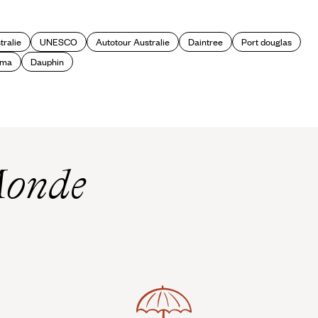
tralie
UNESCO
Autotour Australie
Daintree
Port douglas
éma
Dauphin
Monde