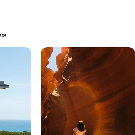
yage
ey, Centre
États-Unis, Australie, Bali - Un été
de Barrière
mémorable en famille
 australiens en
Le temps d'un été, offrir l'inoubliable à votre tribu :
ert et forêt
un mois de tour du monde à travers trois pays et
trois continents
34 jours, de 12500 à 15200 $ CA