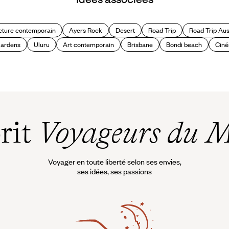
cture contemporain
Ayers Rock
Desert
Road Trip
Road Trip Aus
Gardens
Uluru
Art contemporain
Brisbane
Bondi beach
Cin
prit
Voyageurs du 
Voyager en toute liberté selon ses envies,
ses idées, ses passions