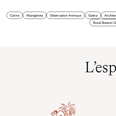
Cairns
Aborigènes
Observation Animaux
Opéra
Archite
Royal Botanic 
L’es