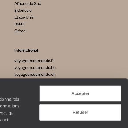
Afrique du Sud
Indonésie
Etats-Unis
Brésil
Grèce
International
voyageursdumonde.fr
voyageursdumonde.be
voyageursdumonde.ch
voyageursdumonde.ch/de
voyageursdumonde.com
Accepter
originaltravel.co.uk
ionnalités
formations
Refuser
yse, qui
s ont