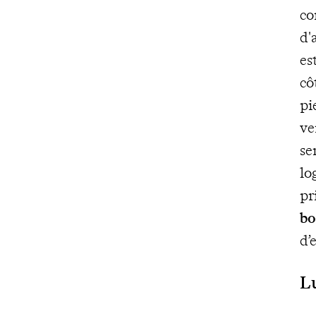
co
d'
es
cô
pi
ve
se
lo
pr
bo
d’
Lu