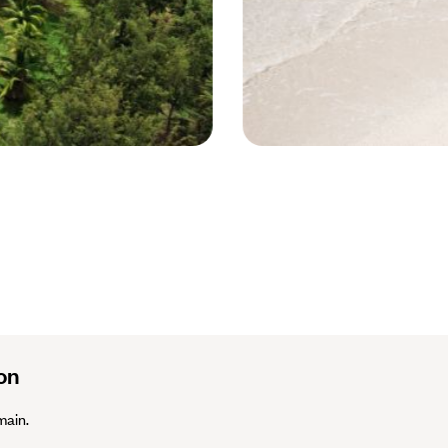
Bel Ombre - Ile Maurice © greenlite /
on
main.