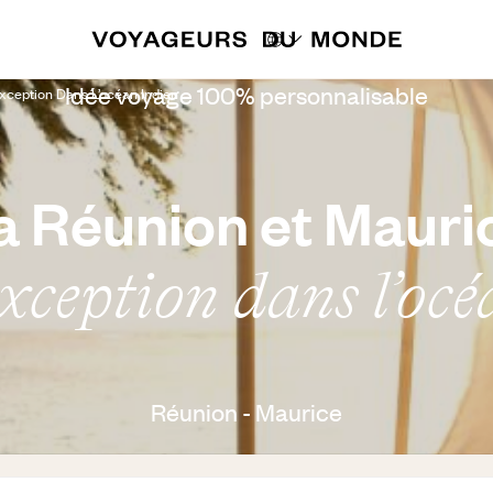
Idée voyage 100% personnalisable
xception Dans L’océan Indien
a Réunion et Mauri
xception dans l’oc
Réunion - Maurice