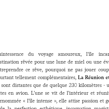
intessence du voyage amoureux, l'île inc
stination rêvée pour une lune de miel ou une éva
treprendre ce rêve, pourquoi ne pas jouer coup
urtant tellement complémentaires,
La Réunion e
 sont distantes que de quelque 230 kilomètres - 
ites en avion. L’une se vit de l’intérieur et réun
rnommée « l’île intense », elle attise passion et g
ôle la perfection esthétique, incarnation magist