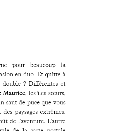
arne pour beaucoup la
sion en duo. Et quitte à
 double ? Différentes et
t Maurice
, les îles sœurs,
un saut de puce que vous
it des paysages extrêmes.
oût de l’aventure. L’autre
rale de la carte postale