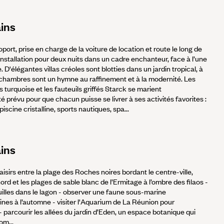
ains
port, prise en charge de la voiture de location et route le long de
. Installation pour deux nuits dans un cadre enchanteur, face à l’une
e. D'élégantes villas créoles sont blotties dans un jardin tropical, à
chambres sont un hymne au raffinement et à la modernité. Les
 turquoise et les fauteuils griffés Starck se marient
prévu pour que chacun puisse se livrer à ses activités favorites :
iscine cristalline, sports nautiques, spa...
ains
laisirs entre la plage des Roches noires bordant le centre-ville,
d et les plages de sable blanc de l’Ermitage à l’ombre des filaos -
uilles dans le lagon - observer une faune sous-marine
ines à l’automne - visiter l'Aquarium de La Réunion pour
 parcourir les allées du jardin d’Eden, un espace botanique qui
om...