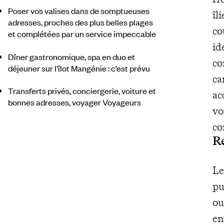
Poser vos valises dans de somptueuses
îl
adresses, proches des plus belles plages
co
et complétées par un service impeccable
id
Dîner gastronomique, spa en duo et
co
déjeuner sur l'îlot Mangénie : c’est prévu
ca
Transferts privés, conciergerie, voiture et
ac
bonnes adresses, voyager Voyageurs
vo
co
Ré
Le
pu
ou
en