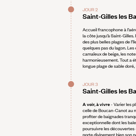
JOUR 2
Saint-Gilles les B
Accueil francophone à l’aéro
la côte jusqu’à Saint-Gilles
des plus belles plages de l’îl
quelques pas du lagon. Les 
camaïeux de beige, les notes
harmonieusement. Tout a été 
longue plage de sable doré, p
JOUR 3
Saint-Gilles les B
A voir, à vivre
- Varier les p
celle de Boucan-Canot au nor
profiter de baignades tranq
exceptionnelle dont les bale
poursuivre les découvertes -
porte divinement bien son n