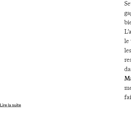
Se
ga
bi
L’
le
le
re
da
Ma
me
fa
Lire la suite