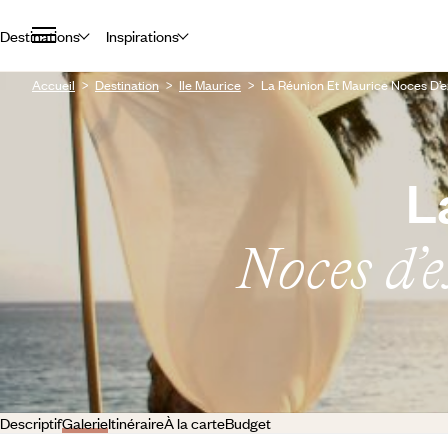
Destinations
Inspirations
Accueil
Destination
Ile Maurice
La Réunion Et Maurice Noces D’e
L
Noces d’e
Descriptif
Galerie
Itinéraire
À la carte
Budget