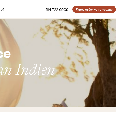
514 722 0909
Faites créer votre voyage
ce
éan Indien