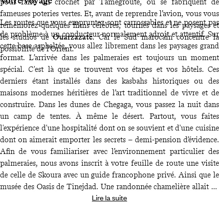
Votre voyage
pour faire un crochet par Tamegroute, où se fabriquent de
fameuses poteries vertes. Et, avant de reprendre l’avion, vous vous
Les routes que vous empruntez sont carrossables et ne posent pas
remémorez quelques films célèbres, tournés dans les paysages et
de problème à un conducteur normalement adroit et attentif. Sur
les studios de
Ouarzazate
. Car le Sud marocain concentre la
cette base asphaltée, vous allez librement dans les paysages grand
possibilité de l’Orient.
format. L’arrivée dans les palmeraies est toujours un moment
spécial. C'est là que se trouvent vos étapes et vos hôtels. Ces
derniers étant installés dans des kasbahs historiques ou des
maisons modernes héritières de l’art traditionnel de vivre et de
construire. Dans les dunes de Chegaga, vous passez la nuit dans
un camp de tentes. À même le désert. Partout, vous faites
l'expérience d'une hospitalité dont on se souvient et d'une cuisine
dont on aimerait emporter les secrets – demi-pension d’évidence.
Afin de vous familiariser avec l’environnement particulier des
palmeraies, nous avons inscrit à votre feuille de route une visite
de celle de Skoura avec un guide francophone privé. Ainsi que le
musée des Oasis de Tinejdad. Une randonnée chamelière allait de
Lire la suite
soi. Et si, chemin faisant, un désir imprévu ou un léger
contretemps survenait, vous disposez pour y répondre des