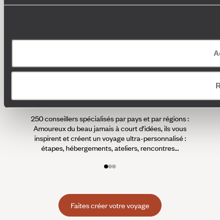
A
R
Où je veux
250 conseillers spécialisés par pays et par régions :
À 
Amoureux du beau jamais à court d’idées, ils vous
fran
inspirent et créent un voyage ultra-personnalisé :
suiven
étapes, hébergements, ateliers, rencontres…
Faites créer votre voyage