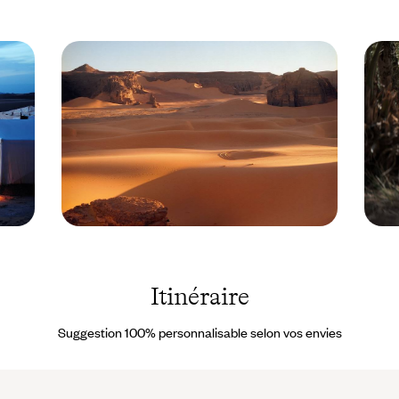
coordonnées de notre concierge sur place.
Maroc
Skoura
©
Maroc
Aimée
Droits
Weel
réserv
Itinéraire
Suggestion 100% personnalisable selon vos envies