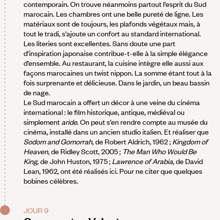
contemporain. On trouve néanmoins partout l’esprit du Sud
marocain. Les chambres ont une belle pureté de ligne. Les
matériaux sont de toujours, les plafonds végétaux mais, à
tout le tradi, s’ajoute un confort au standard international.
Les literies sont excellentes. Sans doute une part
d’inspiration japonaise contribue-t-elle à la simple élégance
d’ensemble. Au restaurant, la cuisine intègre elle aussi aux
façons marocaines un twist nippon. La somme étant tout à la
fois surprenante et délicieuse. Dans le jardin, un beau bassin
de nage.
Le Sud marocain a offert un décor à une veine du cinéma
international : le film historique, antique, médiéval ou
simplement
aride
. On peut s’en rendre compte au musée du
cinéma, installé dans un ancien studio italien. Et réaliser que
Sodom and Gomorrah
, de Robert Aldrich, 1962 ;
Kingdom of
Heaven
, de Ridley Scott, 2005 ;
The Man Who Would Be
King
, de John Huston, 1975 ;
Lawrence of Arabia
, de David
Lean, 1962, ont été réalisés ici. Pour ne citer que quelques
bobines célèbres.
JOUR 9