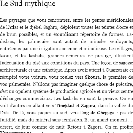
Le Sud mythique
Les paysages que vous rencontrez, entre les pentes méridionales
de l’Atlas et le djebel Saghro, déploient toutes les teintes d'ocre et
de brun possibles, et un étourdissant répertoire de formes. Là-
dedans, les palmeraies sont autant de miracles verdoyants,
entretenus par une irrigation ancienne et minutieuse. Les villages,
ksour, et les kasbahs, grandes demeures de prestige, illustrent
l’adéquation du pisé aux conditions du pays. Une leçon de sagesse
architecturale et une esthétique. Après avoir atterri à Ouarzazate et
récupéré votre voiture, vous roulez vers
Skoura
, la première de
vos palmeraies. N’allons pas imaginer quelque chose de précaire,
c’est un opulent système de production agricole et un vieux centre
d’échanges commerciaux. Les kasbahs en sont la preuve. On en
voit d’autres en allant vers
Tinejdad
et
Zagora
, dans la vallée du
Drâa. De là, vous piquez au sud, vers l’
erg de Chegaga
: pas de
l’aridité, mais du minéral sans rémission. Et un grand moment de
désert, de jour comme de nuit. Retour à Zagora. On en profite