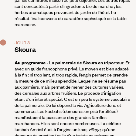
par les confitures maison du petit déjeuner. Les autres repas
sont concoctés à partir d’ingrédients bio du marché ; les
herbes aromatiques provenant du jardin de l’hôtel. Le
résultat final convainc du caractère sophistiqué de la table
marocaine.
JOUR 3
Skoura
Au programme
-
La palmeraie de Skoura en triporteur
. Et
avec un guide francophone privé. Le moyen est bien adapté
à la fin : ni trop lent, ni trop rapide, l’engin permet de prendre
la mesure de ce milieu splendide. Lequel ne se résume pas
aux palmiers, mais permet de mener des cultures variées,
des céréales aux arbres fruitiers. Le procédé d’irrigation
étant d’un intérêt spécial. C’est un peu le système vasculaire
de la palmeraie. De lui dépend la vie. Agriculture donc et
commerce. Les kasbahs (demeures en pisé fortifiées)
manifestaient la puissance des grandes familles
marchandes. Elles sont encore nombreuses. La célèbre
kasbah Amridil était à l’origine un ksar,
village
, qu’une
demeure de prestige (celle d’un juriste musulman en