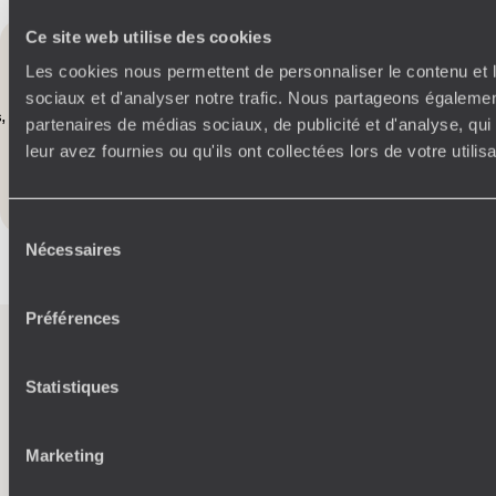
Vous aimerez
aussi
Ce site web utilise des cookies
Les cookies nous permettent de personnaliser le contenu et l
sociaux et d'analyser notre trafic. Nous partageons également
,
Fès, Rabat et Marrakech - Le Maroc impérial en train
De p
partenaires de médias sociaux, de publicité et d'analyse, qu
buis
leur avez fournies ou qu'ils ont collectées lors de votre utili
Toutes nos suggestions de voyages au Maroc (9)
Sélection
Nécessaires
du
consentement
Préférences
L’esprit
Voyageurs du
Statistiques
Monde
Marketing
Voyager en toute liberté selon ses envies,
ses idées, ses passions