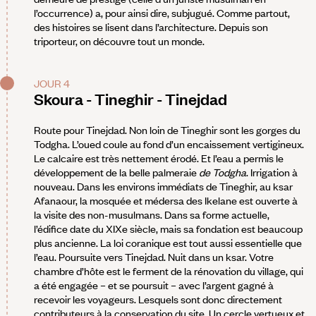
l’occurrence) a, pour ainsi dire, subjugué. Comme partout,
des histoires se lisent dans l’architecture. Depuis son
triporteur, on découvre tout un monde.
JOUR 4
Skoura - Tineghir - Tinejdad
Route pour Tinejdad. Non loin de Tineghir sont les gorges du
Todgha. L’oued coule au fond d’un encaissement vertigineux.
Le calcaire est très nettement érodé. Et l’eau a permis le
développement de la belle palmeraie
de Todgha
. Irrigation à
nouveau. Dans les environs immédiats de Tineghir, au ksar
Afanaour, la mosquée et médersa des Ikelane est ouverte à
la visite des non-musulmans. Dans sa forme actuelle,
l’édifice date du XIXe siècle, mais sa fondation est beaucoup
plus ancienne. La loi coranique est tout aussi essentielle que
l’eau. Poursuite vers Tinejdad. Nuit dans un ksar. Votre
chambre d’hôte est le ferment de la rénovation du village, qui
a été engagée – et se poursuit – avec l’argent gagné à
recevoir les voyageurs. Lesquels sont donc directement
contributeurs à la conservation du site. Un cercle vertueux et