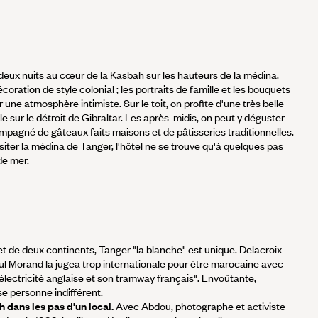
ur deux nuits au cœur de la Kasbah sur les hauteurs de la médina.
oration de style colonial ; les portraits de famille et les bouquets
 une atmosphère intimiste. Sur le toit, on profite d'une très belle
 sur le détroit de Gibraltar. Les après-midis, on peut y déguster
mpagné de gâteaux faits maisons et de pâtisseries traditionnelles.
isiter la médina de Tanger, l'hôtel ne se trouve qu'à quelques pas
de mer.
t de deux continents, Tanger "la blanche" est unique. Delacroix
aul Morand la jugea trop internationale pour être marocaine avec
électricité anglaise et son tramway français". Envoûtante,
se personne indifférent.
dans les pas d'un local.
Avec Abdou, photographe et activiste