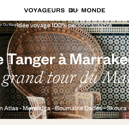
Idée voyage 100% personnalisable
ur Du Maroc
 Tanger à Marrak
 grand tour du Ma
en Atlas - Merzouga - Boumalne Dadès - Skoura 