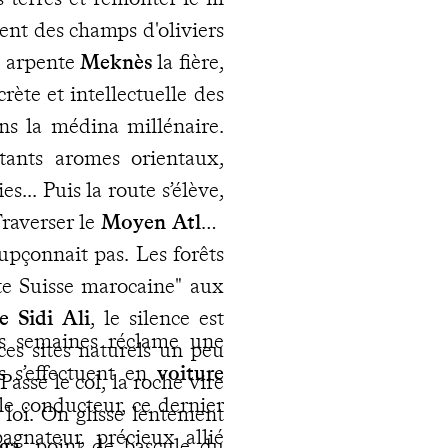
nt des champs d'oliviers
n arpente
Meknès
la fière,
crète et intellectuelle des
ans la médina millénaire.
tants aromes orientaux,
s... Puis la route s’élève,
Traverser le
Moyen Atlas
,
upçonnait pas. Les forêts
ite Suisse marocaine" aux
 Sidi Ali
, le silence est
is semaines réclame une
ces sites naturels un peu
s s’effectuent en
voiture
assé le col, la roche vire
le conducteur, ce dernier
a loi. On glisse lentement
agnateur, précieux allié
ga
, point de bascule du