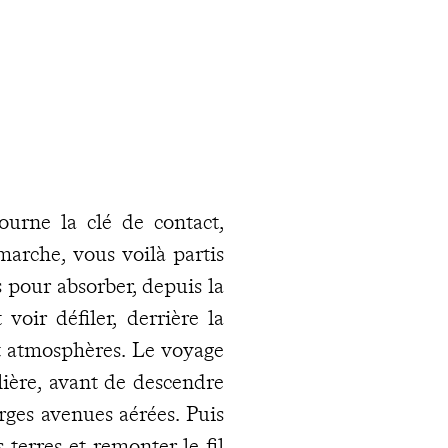
urne la clé de contact,
 marche, vous voilà partis
 pour absorber, depuis la
 voir défiler, derrière la
et atmosphères. Le voyage
lière, avant de descendre
larges avenues aérées. Puis
s terres et remonter le fil