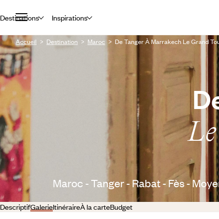
Destinations
Inspirations
Accueil
Destination
Maroc
De Tanger À Marrakech Le Grand To
De
Le
Maroc - Tanger - Rabat - Fès - Moy
Descriptif
Galerie
Itinéraire
À la carte
Budget