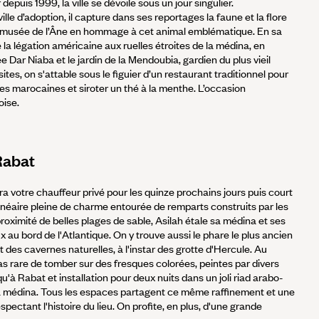
depuis 1999, la ville se dévoile sous un jour singulier.
lle d’adoption, il capture dans ses reportages la faune et la flore
le musée de l’Âne en hommage à cet animal emblématique. En sa
a légation américaine aux ruelles étroites de la médina, en
e Dar Niaba et le jardin de la Mendoubia, gardien du plus vieil
isites, on s'attable sous le figuier d’un restaurant traditionnel pour
es marocaines et siroter un thé à la menthe. L’occasion
oise.
 Rabat
a votre chauffeur privé pour les quinze prochains jours puis court
balnéaire pleine de charme entourée de remparts construits par les
roximité de belles plages de sable, Asilah étale sa médina et ses
 au bord de l'Atlantique. On y trouve aussi le phare le plus ancien
 des cavernes naturelles, à l'instar des grotte d'Hercule. Au
 pas rare de tomber sur des fresques colorées, peintes par divers
squ'à Rabat et installation pour deux nuits dans un joli riad arabo-
la médina. Tous les espaces partagent ce même raffinement et une
pectant l'histoire du lieu. On profite, en plus, d'une grande