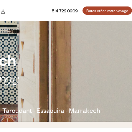
514 722 0909
Faites créer votre voyage
ech
roc
- Taroudant - Essaouira - Marrakech