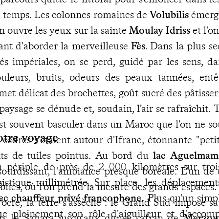
 temps. Les colonnes romaines de
Volubilis
émerge
on ouvre les yeux sur la sainte
Moulay Idriss
et l'o
ant d'aborder la merveilleuse
Fès
. Dans la plus se
tés impériales, on se perd, guidé par les sens, d
uleurs, bruits, odeurs des peaux tannées, entê
met délicat des brochettes, goût sucré des pâtisserie
 paysage se dénude et, soudain, l’air se rafraîchit. 
est souvent basculer dans un Maroc que l'on ne so
otre voyage
 cèdres s'étalent autour d'Ifrane, étonnante "pet
its de tuiles pointus. Au bord du
lac Aguelmame
 périple de près de 2 000 kilomètres sur tro
sourdissant, l'ambiance presque boréale. L'un de 
gistique millimétrée. Sur place, les déplacement
bliés, où l'on prend la mesure des grands espaces. P
ec chauffeur privé francophone.
Plus qu'un simp
l'ocre, la terre s'assèche : le Grand Sud impose s
ue pleinement son rôle d'aiguilleur et d'accomp
rs le Sahara jusqu'aux dunes safran de
Merzou