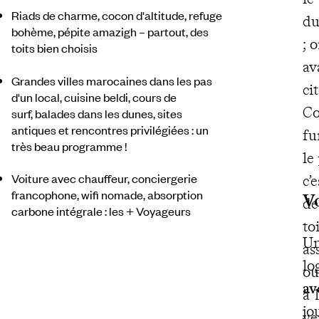
Riads de charme, cocon d'altitude, refuge
du
bohème, pépite amazigh – partout, des
; 
toits bien choisis
av
Grandes villes marocaines dans les pas
ci
d'un local, cuisine beldi, cours de
Co
surf, balades dans les dunes, sites
antiques et rencontres privilégiées : un
fu
très beau programme !
le
Voiture avec chauffeur, conciergerie
c’
francophone, wifi nomade, absorption
V
de
carbone intégrale : les + Voyageurs
to
Un
as
lo
ou
av
à 
jo
ve