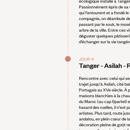
écologique installé à Tanger 
Passionnément épris de sa vi
qui l'entourent et a fondé 
compagnie, on déambule de l
passant par le souk, le musé
arbre de la ville. Entre ces v
déguster quelques pâtisseri
d’échanger sur la vie tangér
JOUR 4
Tanger - Asilah -
Rencontre avec celui qui ser
trajet jusqu'à Asilah, cité 
Portugais au XVe siècle. À p
maisons blanchies à la chaux
du Maroc (au cap Spartel) et
hasard des ruelles, il n'est
artistes. Plus tard, route ju
andalou, en plein cœur de 
décoration pleine de goût res