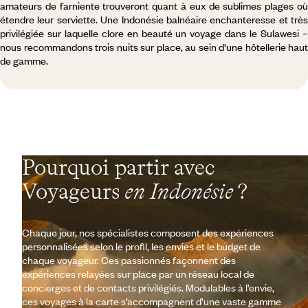
amateurs de farniente trouveront quant à eux de sublimes plages où
étendre leur serviette. Une Indonésie balnéaire enchanteresse et très
privilégiée sur laquelle clore en beauté un voyage dans le Sulawesi –
nous recommandons trois nuits sur place, au sein d'une hôtellerie haut
de gamme.
Pourquoi partir avec
Voyageurs
en Indonésie
?
Chaque jour, nos spécialistes composent des expériences
personnalisées selon le profil, les envies et le budget de
chaque voyageur. Ces passionnés façonnent des
expériences relayées sur place par un réseau local de
concierges et de contacts privilégiés. Modulables à l’envie,
ces voyages à la carte s’accompagnent d’une vaste gamme