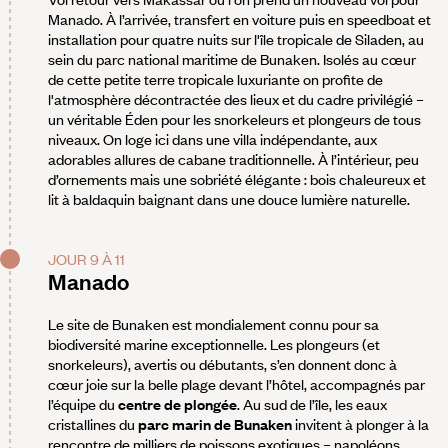
Manado. À l’arrivée, transfert en voiture puis en speedboat et
installation pour quatre nuits sur l'île tropicale de Siladen, au
sein du parc national maritime de Bunaken. Isolés au cœur
de cette petite terre tropicale luxuriante on profite de
l'atmosphère décontractée des lieux et du cadre privilégié –
un véritable Éden pour les snorkeleurs et plongeurs de tous
niveaux. On loge ici dans une villa indépendante, aux
adorables allures de cabane traditionnelle. À l’intérieur, peu
d’ornements mais une sobriété élégante : bois chaleureux et
lit à baldaquin baignant dans une douce lumière naturelle.
JOUR 9 À 11
Manado
Le site de Bunaken est mondialement connu pour sa
biodiversité marine exceptionnelle. Les plongeurs (et
snorkeleurs), avertis ou débutants, s’en donnent donc à
cœur joie sur la belle plage devant l’hôtel, accompagnés par
l’équipe du
centre de plongée
. Au sud de l’île, les eaux
cristallines du
parc marin de Bunaken
invitent à plonger à la
rencontre de milliers de poissons exotiques – napoléons,