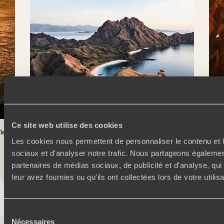
Ce site web utilise des cookies
Java, Bali et Florès en tête-à-tête - Au plus près de la
îles
États
nature indonésienne
famil
Les cookies nous permettent de personnaliser le contenu et l
sociaux et d'analyser notre trafic. Nous partageons également
partenaires de médias sociaux, de publicité et d'analyse, qu
Toutes nos suggestions de voyages en Indonésie (10)
leur avez fournies ou qu'ils ont collectées lors de votre utili
Sélection
Nécessaires
du