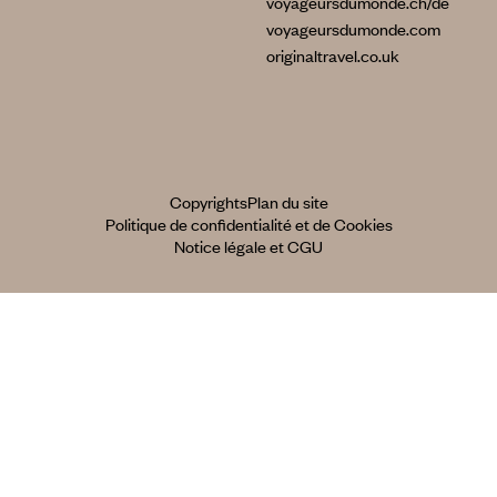
voyageursdumonde.ch/de
voyageursdumonde.com
originaltravel.co.uk
Copyrights
Plan du site
Politique de confidentialité et de Cookies
Notice légale et CGU