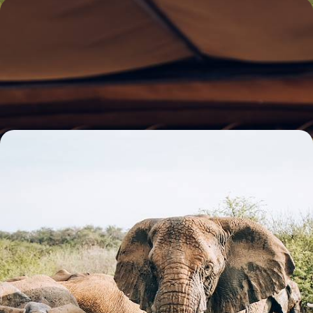
Du Cap au Kruger - L'Afrique du Sud active avec vos
ados
Du Cap à l'intimité d'une réserve privée, un road trip rythmé dans un
pays où la nature, habitée, suscite la curiosité à tout âge
13 jours, de 6800 à 8400 $ CA
Johannesburg, Le Cap, le bush - Le meilleur de
l’Afrique du Sud
De la décapante Johannesburg aux majestueux Big Five et aux plaisirs
du Cap, goûter à la quintessence sud-africaine
12 jours, de 7100 à 8600 $ CA
1