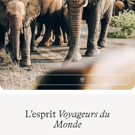
Idées associées
Observation Animaux
Ornithologie
Afrique Australe
Autotour
Hoedspruit
Big Five
Road Trip
Autotour Afrique du Sud
Elephant
Orchards
Safari Afrique
Soweto
Safari Parc Kruger
Robben Island
Océan Indien
Marchés
Jardins de Kirstenbosch
Canoe Kayak
Art contemporain
Alfred Waterfront
L’esprit
Voyageurs du
Monde