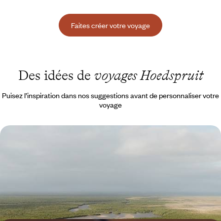
Faites créer votre voyage
Des idées de
voyages Hoedspruit
Puisez l’inspiration dans nos suggestions avant de personnaliser votre
voyage
Savane, canyons et sable fin - L'Afrique du Sud et le
Mozambique
Aller de la maison de Gandhi à Johannesburg aux plages du
Mozambique, en passant par la savane légendaire du Limpopo
12 jours, de 6700 à 8600 $ CA