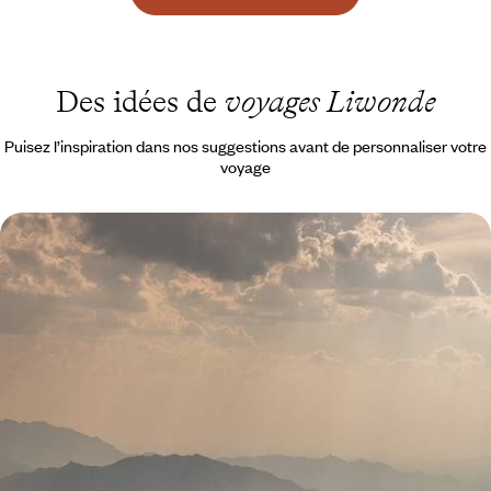
Des idées de
voyages Liwonde
Puisez l’inspiration dans nos suggestions avant de personnaliser votre
voyage
Cueillir, pister, voguer - Le Malawi sur un plateau
Entre forêts, lacs et plateaux, partir à la rencontre d'un pays imprégné
de beauté et d'habitants qui façonnent le Malawi de demain
10 jours, de 8600 à 10400 $ CA
1