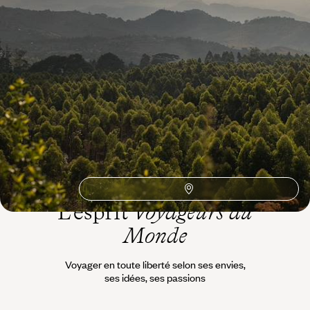
Idées associées
Vélo
UNESCO
Thé
Plateau de Zomba
Ornithologie
Observation Animaux
Marchés
Liwonde
Lilongwe
Likoma Island
Lac Malawi
Ile paradisiaque
Elephant
Canoe Kayak
4x4
L’esprit
Voyageurs du
Monde
Voyager en toute liberté selon ses envies,
ses idées, ses passions