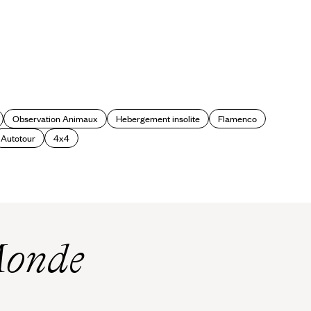
Observation Animaux
Hebergement insolite
Flamenco
Autotour
4x4
Monde