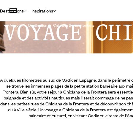
Destinations
Inspirations
VOYAGE CH
Accueil
Destination
Chiclana De La Frontera
A quelques kilomètres au sud de Cadix en Espagne, dans le périmètre du
se trouve les immenses plages de la petite station balnéaire aux ma
Frontera. Bien sûr, votre séjour à Chiclana de la Frontera sera essenti
baignade et des activités nautiques mais il serait dommage de ne pa
dans les petites rues de Chiclana de la Frontera et de découvrir son châ
du XVIIIe siècle. Un voyage à Chiclana de la Frontera est égalemen
balnéaire et culturel,
en visitant Cadix et le reste de l'A