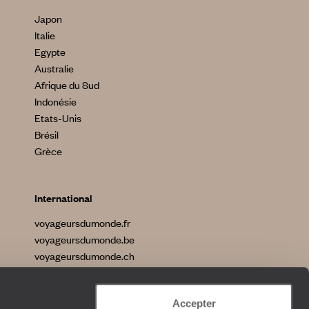
Japon
Italie
Egypte
Australie
Afrique du Sud
Indonésie
Etats-Unis
Brésil
Grèce
International
voyageursdumonde.fr
voyageursdumonde.be
voyageursdumonde.ch
voyageursdumonde.ch/de
voyageursdumonde.com
Accepter
originaltravel.co.uk