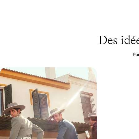
Des idé
Pui
Gran aventura familiale en
Andalousie - Séville, les plages et la
belle vie sauvage
Explorer les trésors andalous avec les enfants :
après le charme de Séville, la nature sauvage et
l'océan
9 jours, de 3500 à 4500 $ CA