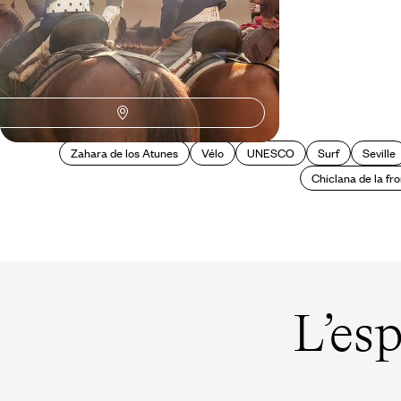
Zahara de los Atunes
Vélo
UNESCO
Surf
Seville
Chiclana de la fr
L’es