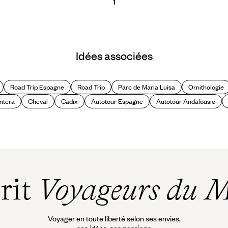
1
Idées associées
Road Trip Espagne
Road Trip
Parc de Maria Luisa
Ornithologie
ontera
Cheval
Cadix
Autotour Espagne
Autotour Andalousie
prit
Voyageurs du 
Voyager en toute liberté selon ses envies,
ses idées, ses passions