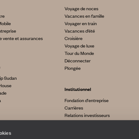
Voyage de noces
tre
Vacances en famille
Mobile
Voyager en train
treprise
Vacances d’été
e vente et assurances
Croisière
Voyage de luxe
Tour du Monde
Déconnecter
s
Plongée
ip Sudan
House
Institutionnel
made
a
Fondation d'entreprise
Carrières
Relations investisseurs
ookies