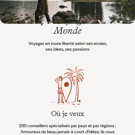
L’esprit
Voyageurs du
Monde
Voyager en toute liberté selon ses envies,
ses idées, ses passions
Où je veux
250 conseillers spécialisés par pays et par régions :
À 
Amoureux du beau jamais à court d’idées, ils vous
fran