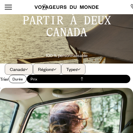
PARTIR À DEUX
CANADA
100 % personnalisable
Canada
Régions
Types
Trier
Durée
Prix
Yukon et Alaska - Summertime sur la dernière
frontière
Sillonner le Grand Nord américano-canadien et explorer des paysages
sauvages à couper le souffle à la faune fascinante
15 jours, de 6000 à 8000 $ CA