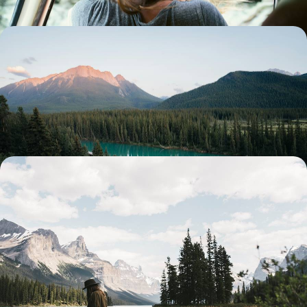
De Vancouver aux Rocheuses - L'Ouest canadien en
train d’exception
Au départ de la côte Pacifique, apprivoiser l’Ouest canadien et ses
parcs nationaux à la nature brute et grandiose
10 jours, de 7700 à 10200 $ CA
Lodges & glamping d’exception - Des Rocheuses
canadiennes à Vancouver
Serpenter à travers glaciers, forêts et cascades dans les Rocheuses
canadiennes ; reprendre ses esprits à Vancouver
13 jours, de 10200 à 12300 $ CA