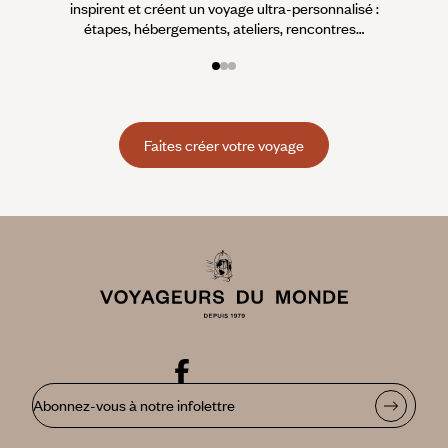
inspirent et créent un voyage ultra-personnalisé :
suiven
étapes, hébergements, ateliers, rencontres…
Faites créer votre voyage
Abonnez-vous à notre infolettre