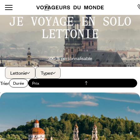
JE VOYAGE EN SOLO
LETTONIE
100 % personnalisable
Lettonie
Types
Trier
Durée
Prix
Vilnius, Riga et Tallinn - L’âme des capitales baltes
Suivre l’Unesco dans son appréciation du patrimoine de Vilnius, Riga et
Tallinn : exceptionnel !
9 jours, de 4000 à 4800 $ CA