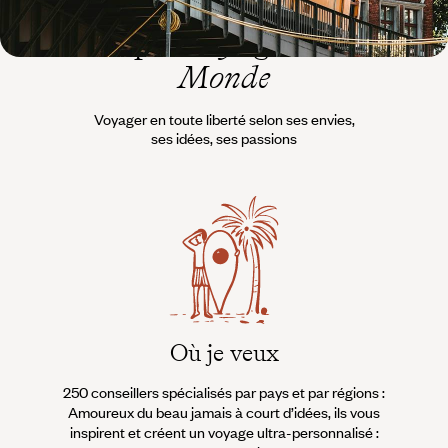
L’esprit
Voyageurs du
Monde
Voyager en toute liberté selon ses envies,
ses idées, ses passions
Où je veux
250 conseillers spécialisés par pays et par régions :
À 
Amoureux du beau jamais à court d’idées, ils vous
fran
inspirent et créent un voyage ultra-personnalisé :
suiven