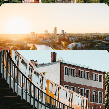
Trio balte de grand style - Villes d'art et hôtels de
caractère
Aborder les trois capitales baltes par leur héritage artistique et leur
élégance hôtelière
9 jours, de 5000 à 6100 $ CA
De Berlin à Tallinn - Allemagne, Pologne et Pays
baltes sur rails
Se laisser bercer par le train de capitale en capitale, à la rencontre
conjointe de la vieille et de la nouvelle Europe
12 jours, de 5900 à 7900 $ CA