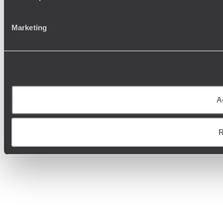
Marketing
A
R