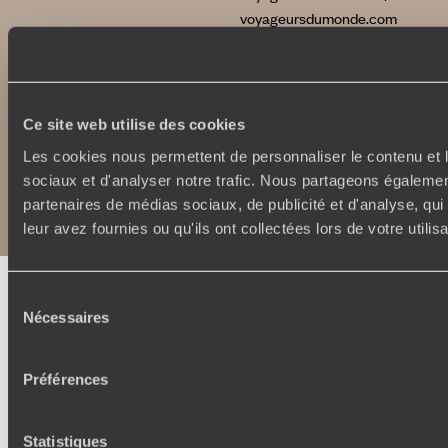
voyageursdumonde.com
originaltravel.co.uk
Ce site web utilise des cookies
Les cookies nous permettent de personnaliser le contenu et l
Copyrights
Plan du site
sociaux et d'analyser notre trafic. Nous partageons également
Politique de confidentialité et de Cookies
partenaires de médias sociaux, de publicité et d'analyse, qu
Notice légale et CGU
leur avez fournies ou qu'ils ont collectées lors de votre utili
Sélection
Nécessaires
du
consentement
Préférences
Statistiques