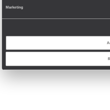
Marketing
A
R