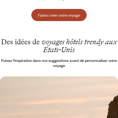
Faites créer votre voyage
Des idées de
voyages hôtels trendy aux
Etats-Unis
Puisez l’inspiration dans nos suggestions avant de personnaliser votre
voyage
De Manhattan à Long Island - Aux beaux jours dans
les Hamptons
Vivre comme un vrai New Yorkais en combinant l’effervescence de
Manhattan et l’air marin des Hamptons
8 jours, de 4000 à 5100 $ CA