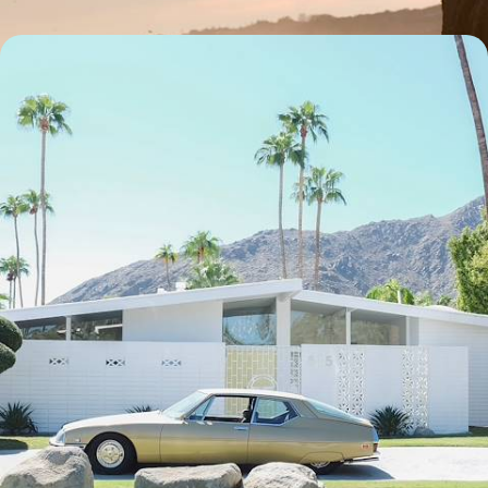
Los Angeles et Palm Springs - Passion 50's et
regards d'architectes
Sillonner l'Ouest en décapotable pour vivre la démesure de L.A. et
l’esprit fifty de Palm Springs
9 jours, de 5300 à 6400 $ CA
Toutes nos suggestions de voyages hôtels trendy aux Etats-
Unis (2)
Les Etats-Unis selon
vos envies
Parce que chaque voyageur est différent