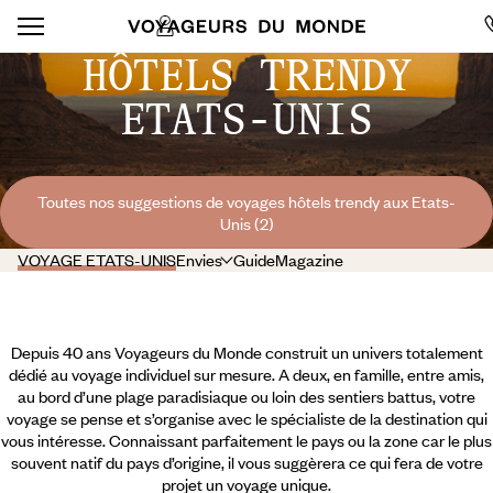
HÔTELS TRENDY
ETATS-UNIS
Toutes nos suggestions de voyages hôtels trendy aux Etats-
Unis (2)
VOYAGE ETATS-UNIS
Envies
Guide
Magazine
Depuis 40 ans Voyageurs du Monde construit un univers totalement
dédié au voyage individuel sur mesure. A deux, en famille, entre amis,
au bord d’une plage paradisiaque ou loin des sentiers battus, votre
voyage se pense et s’organise avec le spécialiste de la destination qui
vous intéresse. Connaissant parfaitement le pays ou la zone car le plus
souvent natif du pays d’origine, il vous suggèrera ce qui fera de votre
projet un voyage unique.