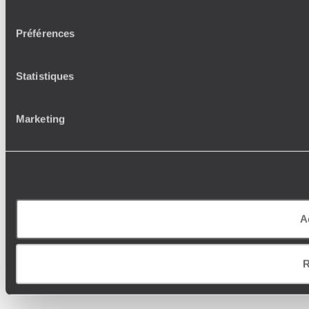
consentement
Préférences
Statistiques
Marketing
A
R