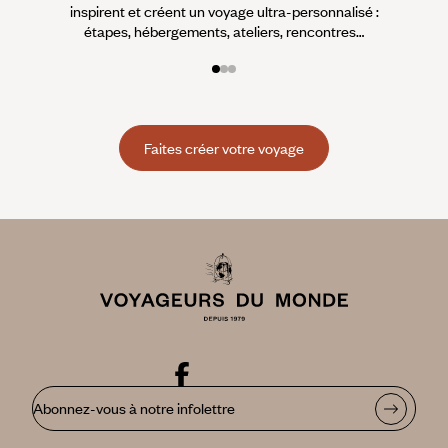
inspirent et créent un voyage ultra-personnalisé :
suiven
étapes, hébergements, ateliers, rencontres…
Faites créer votre voyage
Abonnez-vous à notre infolettre