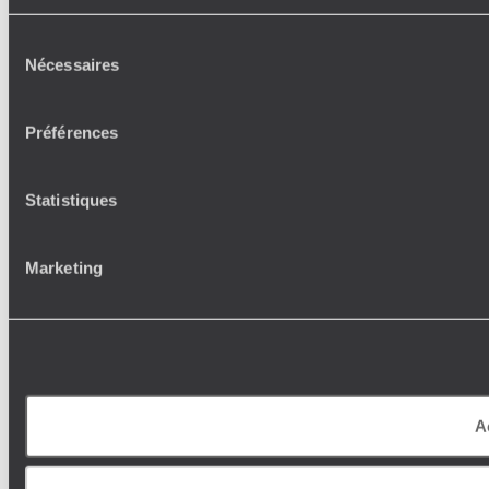
Sélection
Nécessaires
du
consentement
Préférences
Statistiques
Marketing
A