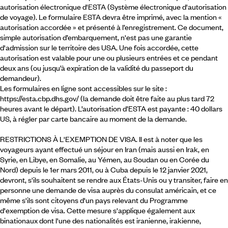
autorisation électronique d'ESTA (Système électronique d'autorisation
de voyage). Le formulaire ESTA devra être imprimé, avec la mention «
autorisation accordée » et présenté à l’enregistrement. Ce document,
simple autorisation d’embarquement, n'est pas une garantie
d'admission sur le territoire des USA. Une fois accordée, cette
autorisation est valable pour une ou plusieurs entrées et ce pendant
deux ans (ou jusqu’à expiration de la validité du passeport du
demandeur).
Les formulaires en ligne sont accessibles sur le site :
https://esta.cbp.dhs.gov/ (la demande doit être faite au plus tard 72
heures avant le départ). L’autorisation d’ESTA est payante : 40 dollars
US, à régler par carte bancaire au moment de la demande.
RESTRICTIONS À L'EXEMPTION DE VISA. Il est à noter que les
voyageurs ayant effectué un séjour en Iran (mais aussi en Irak, en
Syrie, en Libye, en Somalie, au Yémen, au Soudan ou en Corée du
Nord) depuis le 1er mars 2011, ou à Cuba depuis le 12 janvier 2021,
devront, s'ils souhaitent se rendre aux États-Unis ou y transiter, faire en
personne une demande de visa auprès du consulat américain, et ce
même s'ils sont citoyens d'un pays relevant du Programme
d'exemption de visa. Cette mesure s'applique également aux
binationaux dont l'une des nationalités est iranienne, irakienne,