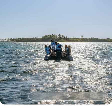
Toutes nos suggestions de voyages au Belize (6)
Où voyager au Belize ?
Amérique centrale
UNESCO
Sites précolombiens
Punta Gorda & Placencia
Canoe Kayak
Observation Animaux
Mountain Pine Ridge
Ile paradisiaque
Robinsonnade
Ornithologie
Vélo
San Ignacio & Lamanai
Musique
Belmopan
Atlanta
Ile déserte
Gastronomie
Ecotourisme
Dauphin