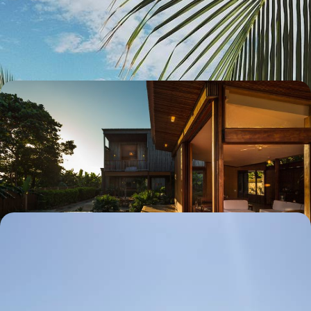
Un échappée bel(izienne) en deux temps : la terre et la mer, l'aventure
et la contemplation
9 jours, de 7600 à 9600 $ CA
Douce vie au Belize - Deux lodges d'exception
signés Coppola
Savourer le charme tropical de véritables cocons de luxe, au cœur de
la forêt et face à la mer des Caraïbes
8 jours, de 7700 à 9300 $ CA
Croisière Ponant au Belize et au Honduras - Îles,
mangroves & lagons
Voguer dans les eaux paradisiaques des Caraïbes, faire halte sur des
îles à la nature merveilleusement sauvage
10 jours, de 9000 à 10900 $ CA