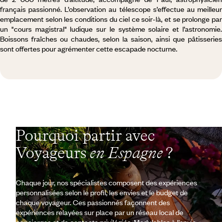
français passionné. L’observation au télescope s’effectue au meilleur
emplacement selon les conditions du ciel ce soir-là, et se prolonge par
un "cours magistral" ludique sur le système solaire et l’astronomie.
Boissons fraîches ou chaudes, selon la saison, ainsi que pâtisseries
sont offertes pour agrémenter cette escapade nocturne.
Pourquoi partir avec
Voyageurs
en Espagne
?
Chaque jour, nos spécialistes composent des expériences
personnalisées selon le profil, les envies et le budget de
chaque voyageur. Ces passionnés façonnent des
expériences relayées sur place par un réseau local de