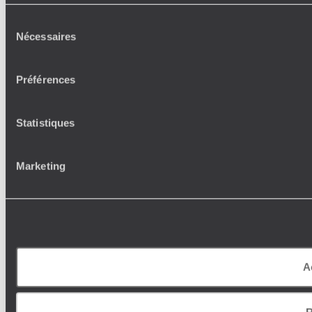
Sélection
Nécessaires
du
consentement
Préférences
Statistiques
Marketing
A