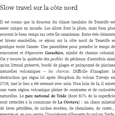
Slow travel sur la côte nord
Il est connu que la douceur du climat insulaire de Tenerife est
assez unique au monde. Les alizés font la pluie, mais bien plus
souvent le beau temps sur cette île canarienne. Entre étés cléments
et hivers ensoleillés, ce séjour sur la côte nord de Tenerife se
pratique toute l’année. Une parenthèse pour prendre le temps de
rencontrer et d'éprouver
Garachico
, nimbé de charme colonial.
On y trouve la quiétude des
pueblos
de pêcheurs d'autrefois ainsi
qu'un littoral préservé, bordé de plages et poinçonné de piscines
naturelles volcaniques –
los charcos
. Difficile d’imaginer la
destruction qui régna ici après l’éruption du volcan Trevejo en
1706, tant le lieu a été restauré avec soin. Non loin de là, il existe
une vaste région volcanique pleine de contrastes et de curiosités
naturelles. Le
parc national de Teide
(dont 80% de la superficie
sont rattachés à la commune de
La Orotava
) : un chaos minéral
de laves pétrifiées, de roches érodées, de cheminées, de cratères
éventrés et, en son centre, l’inquiétante silhouette du volcan Teide.