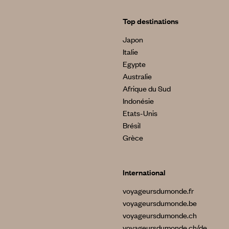
Top destinations
Japon
Italie
Egypte
Australie
Afrique du Sud
Indonésie
Etats-Unis
Brésil
Grèce
International
voyageursdumonde.fr
voyageursdumonde.be
voyageursdumonde.ch
voyageursdumonde.ch/de