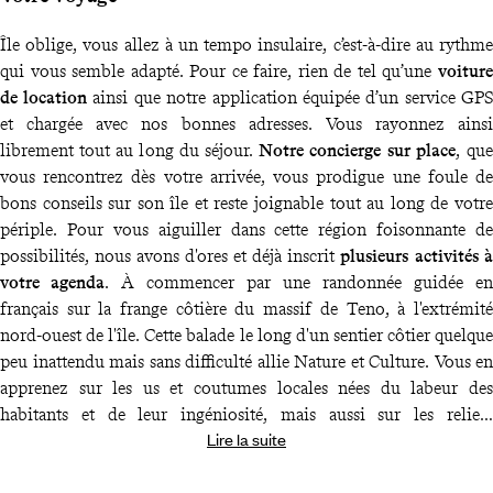
Île oblige, vous allez à un tempo insulaire, c’est-à-dire au rythme
qui vous semble adapté. Pour ce faire, rien de tel qu’une
voiture
de location
ainsi que notre application équipée d’un service GPS
et chargée avec nos bonnes adresses. Vous rayonnez ainsi
librement tout au long du séjour.
Notre concierge sur place
, que
vous rencontrez dès votre arrivée, vous prodigue une foule de
bons conseils sur son île et reste joignable tout au long de votre
périple. Pour vous aiguiller dans cette région foisonnante de
possibilités, nous avons d'ores et déjà inscrit
plusieurs activités à
votre agenda
. À commencer par une randonnée guidée en
français sur la frange côtière du massif de Teno, à l'extrémité
nord-ouest de l'île. Cette balade le long d'un sentier côtier quelque
peu inattendu mais sans difficulté allie Nature et Culture. Vous en
apprenez sur les us et coutumes locales nées du labeur des
habitants et de leur ingéniosité, mais aussi sur les reliefs
Lire la suite
volcaniques de Tenerife, sa faune et sa flore, notamment celle
maritime, qui se joue du soleil subtropical, de la salinité et des