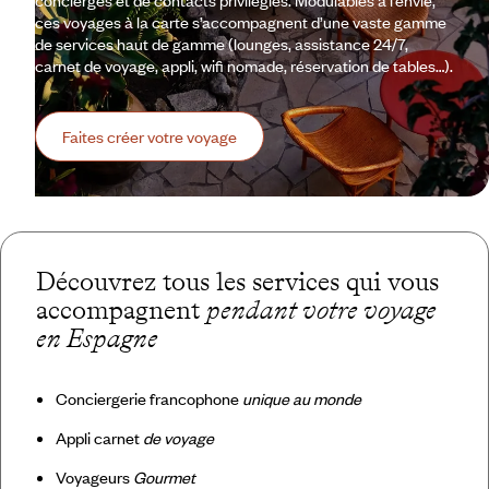
concierges et de contacts privilégiés. Modulables à l’envie,
ces voyages à la carte s’accompagnent d’une vaste gamme
de services haut de gamme (lounges, assistance 24/7,
carnet de voyage, appli, wifi nomade, réservation de tables…).
Faites créer votre voyage
Découvrez tous les services qui vous
accompagnent
pendant votre voyage
en Espagne
Conciergerie francophone
unique au monde
Appli carnet
de voyage
Voyageurs
Gourmet