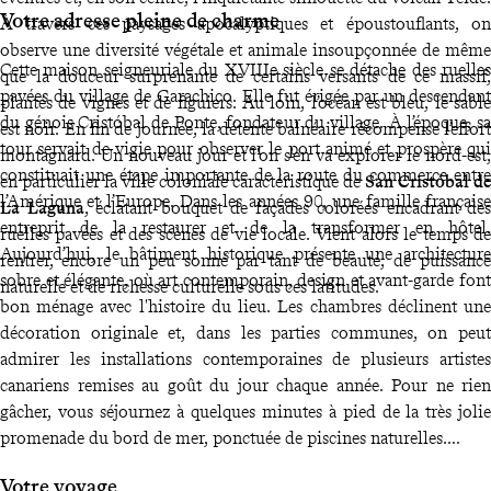
Votre adresse pleine de charme
À travers ces paysages apocalyptiques et époustouflants, on
observe une diversité végétale et animale insoupçonnée de même
Cette maison seigneuriale du XVIIIe siècle se détache des ruelles
que la douceur surprenante de certains versants de ce massif,
pavées du village de Garachico. Elle fut érigée par un descendant
plantés de vignes et de figuiers. Au loin, l’océan est bleu, le sable
du génois Cristóbal de Ponte, fondateur du village. À l’époque, sa
est noir. En fin de journée, la détente balnéaire récompense l’effort
tour servait de vigie pour observer le port animé et prospère qui
montagnard. Un nouveau jour et l'on s'en va explorer le nord-est,
constituait une étape importante de la route du commerce entre
en particulier la ville coloniale caractéristique de
San Cristóbal de
l’Amérique et l’Europe. Dans les années 90, une famille française
La Laguna
, éclatant bouquet de façades colorées encadrant des
entreprit de la restaurer et de la transformer en hôtel.
ruelles pavées et des scènes de vie locale. Vient alors le temps de
Aujourd’hui, le bâtiment historique présente une architecture
rentrer, encore un peu sonné par tant de beauté, de puissance
sobre et élégante, où art contemporain, design et avant-garde font
naturelle et de richesse culturelle sous ces latitudes.
bon ménage avec l'histoire du lieu. Les chambres déclinent une
décoration originale et, dans les parties communes, on peut
admirer les installations contemporaines de plusieurs artistes
canariens remises au goût du jour chaque année. Pour ne rien
gâcher, vous séjournez à quelques minutes à pied de la très jolie
promenade du bord de mer, ponctuée de piscines naturelles.
Votre voyage