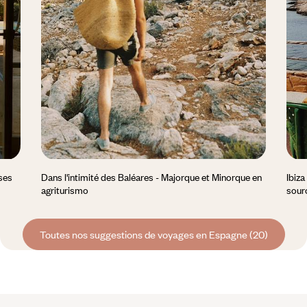
sses
Dans l'intimité des Baléares - Majorque et Minorque en
Ibiza
agriturismo
sourc
Toutes nos suggestions de voyages en Espagne (20)