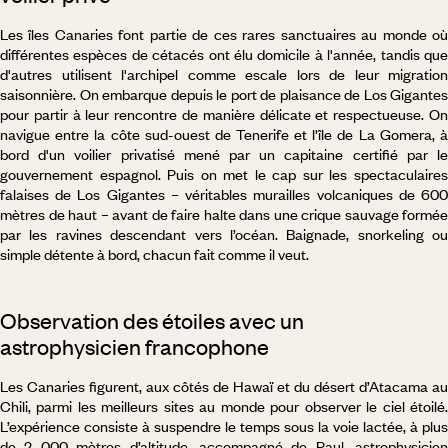
Les îles Canaries font partie de ces rares sanctuaires au monde où
différentes espèces de cétacés ont élu domicile à l'année, tandis que
d'autres utilisent l'archipel comme escale lors de leur migration
saisonnière. On embarque depuis le port de plaisance de Los Gigantes
pour partir à leur rencontre de manière délicate et respectueuse. On
navigue entre la côte sud-ouest de Tenerife et l'île de La Gomera, à
bord d'un voilier privatisé mené par un capitaine certifié par le
gouvernement espagnol. Puis on met le cap sur les spectaculaires
falaises de Los Gigantes – véritables murailles volcaniques de 600
mètres de haut – avant de faire halte dans une crique sauvage formée
par les ravines descendant vers l’océan. Baignade, snorkeling ou
simple détente à bord, chacun fait comme il veut.
Observation des étoiles avec un
astrophysicien francophone
Les Canaries figurent, aux côtés de Hawaï et du désert d’Atacama au
Chili, parmi les meilleurs sites au monde pour observer le ciel étoilé.
L’expérience consiste à suspendre le temps sous la voie lactée, à plus
de 2 000 mètres d’altitude, accompagné de Paul, astrophysicien