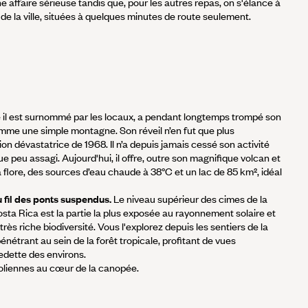
e affaire sérieuse tandis que, pour les autres repas, on s'élance à
de la ville, situées à quelques minutes de route seulement.
 il est surnommé par les locaux, a pendant longtemps trompé son
me une simple montagne. Son réveil n’en fut que plus
ion dévastatrice de 1968. Il n’a depuis jamais cessé son activité
e peu assagi. Aujourd'hui, il offre, outre son magnifique volcan et
 flore, des sources d’eau chaude à 38°C et un lac de 85 km², idéal
fil des ponts suspendus.
Le niveau supérieur des cimes de la
sta Rica est la partie la plus exposée au rayonnement solaire et
rès riche biodiversité. Vous l'explorez depuis les sentiers de la
énétrant au sein de la forêt tropicale, profitant de vues
edette des environs.
oliennes au cœur de la canopée.