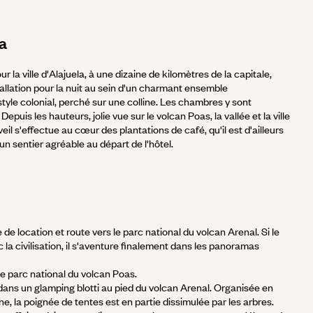
la
our la ville d'Alajuela, à une dizaine de kilomètres de la capitale,
tallation pour la nuit au sein d'un charmant ensemble
tyle colonial, perché sur une colline. Les chambres y sont
epuis les hauteurs, jolie vue sur le volcan Poas, la vallée et la ville
eil s'effectue au cœur des plantations de café, qu'il est d'ailleurs
un sentier agréable au départ de l'hôtel.
 de location et route vers le parc national du volcan Arenal. Si le
c la civilisation, il s'aventure finalement dans les panoramas
e parc national du volcan Poas.
 dans un glamping blotti au pied du volcan Arenal. Organisée en
ne, la poignée de tentes est en partie dissimulée par les arbres.