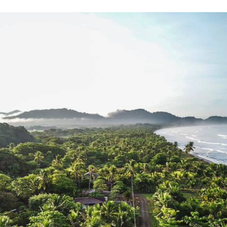
outer à votre feuille de route un cours de surf pri
 détour par un autre parc (Poas ou le Corcovado, p
 nous en faire part. Et si, chemin faisant, un dés
rvenait, vous disposez pour y répondre de
ncierge francophone sur place
, joignable à tout
ec votre conseiller, peut même contribuer à faire 
is sur place : ajouter une étape, en allonge
tampillé Voyageurs du "voyage désorganisé".