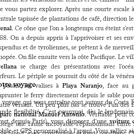
e vous partez explorer. Après une courte escale 
ntrale tapissée de plantations de café, direction l
enal
. Ce cône que l'on a longtemps cru éteint s'est
68. On a depuis appris à l'apprivoiser et ses env
spendus et de tyroliennes, se prêtent à de merveill
nopée. On file ensuite vers la côte Pacifique. Le v
ellana
se charge des présentations avec l'océa
rfeurs. Le périple se poursuit du côté de la vénér
otre voyage
 posant les valises à
Playa Naranjo
, face au g
prunter le ferry directement depuis le sable pou
 voyage qui vous entraîne tout autour du Costa Ri
autre versant. Un peu plus bas se trouve l'un des 
ande flexibilité. C'est pourquoi, dès le lendemain
parc national Manuel Antonio
. Véritable petit 
rect depuis Paris), vous disposez d'une
voiture 
otège une faune incroyable s'épanouissant entre f
bile et GPS personnalisé à l'appui. Vous ralliez a
ble blond, eaux translucides et fonds coralliens. 