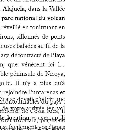
à
Alajuela
, dans la Vallée
e
parc national du volcan
 réveillé en tonitruant en
irons, sillonnés de ponts
euses balades au fil de la
illage décontracté de
Playa
n, que vénèrent ici les
able péninsule de Nicoya,
olfe. Il n'y a plus qu'à
r rejoindre Puntarenas et
ca se devait d'offrir une
incontournables du pays :
 de votre arrivée (en vol
condensé de Costa Rica, il
de location
– avec appli
orêt tropicale, plages de
insi facilement vos étapes
Chaque recoin de cet écrin