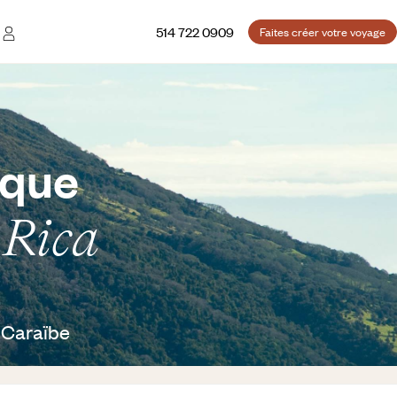
514 722 0909
Faites créer votre voyage
ique
 Rica
e Caraïbe