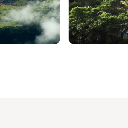
Costa Rica © jon mann/EyeEm - sto