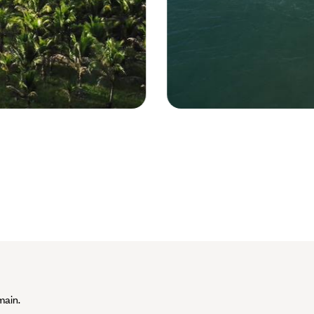
Puntarenas - Costa Rica © Colin/sto
main.