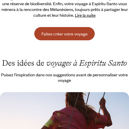
une réserve de biodiversité. Enfin, votre voyage à Espiritu
Santo vous
mènera à la rencontre des Mélanésiens, toujours prêts à partager leur
culture et leur histoire.
Lire la suite
Faites créer votre voyage
Des idées de
voyages à Espiritu Santo
Puisez l’inspiration dans nos suggestions avant de personnaliser votre
voyage
Aux confins du Pacifique - Après Sydney, le Vanuatu
Au bout du monde, explorer un archipel méconnu et immensément
riche
13 jours, de 4400 à 6000 $ CA