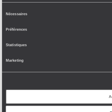
Sélection
Nécessaires
du
consentement
Préférences
Statistiques
Marketing
A