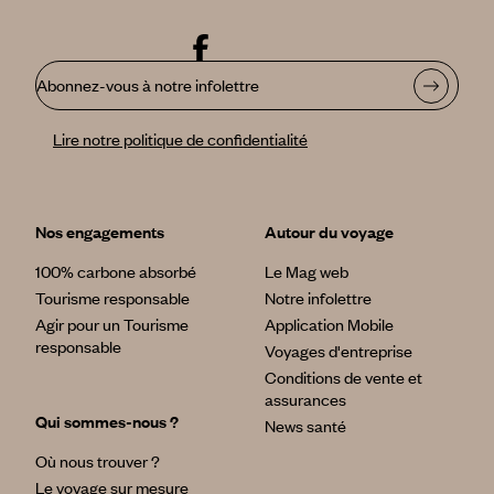
couleurs ahurissantes dignes des plus beaux bijoux.
Imaginez un peu la qualité de l'eau pour plonger… Le parc
national de Vatthe quant à lui, regroupe plus de 85% de la
faune et de la flore du Vanuatu et ses fonds marins
Abonnez-vous à notre infolettre
comptent 20 spots de plongée fabuleux. L'épave du
President Coolidge notamment est particulièrement
Lire notre politique de confidentialité
appréciée et facilement accessible. Vous l'aurez compris, si
vous êtes amateur de plongée bouteille, Espiritu Santo vous
comblera.
Nos engagements
Autour du voyage
100% carbone absorbé
Le Mag web
Tourisme responsable
Notre infolettre
Agir pour un Tourisme
Application Mobile
responsable
Voyages d'entreprise
Conditions de vente et
assurances
Qui sommes-nous ?
News santé
Où nous trouver ?
Le voyage sur mesure