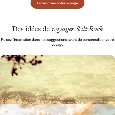
Faites créer votre voyage
Des idées de
voyages Salt Rock
Puisez l’inspiration dans nos suggestions avant de personnaliser votre
voyage
De la côte est au Swaziland - Un autre voyage en
Afrique du Sud
Une Afrique du Sud plus authentique, loin des itinéraires plus
classiques
12 jours, de 7400 à 9000 $ CA
De l’Ouest américain au Canada - Grand road-trip