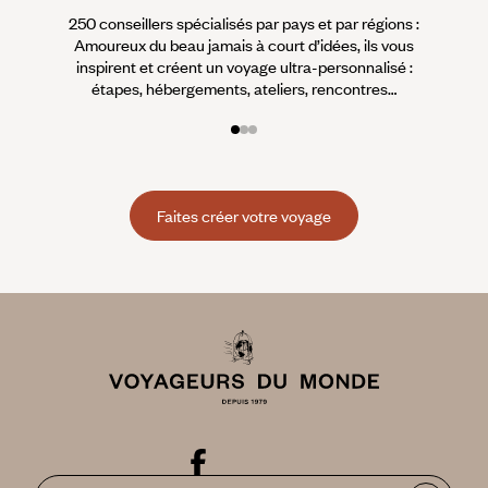
250 conseillers spécialisés par pays et par régions :
À 
Amoureux du beau jamais à court d’idées, ils vous
fran
inspirent et créent un voyage ultra-personnalisé :
suiven
étapes, hébergements, ateliers, rencontres…
Faites créer votre voyage