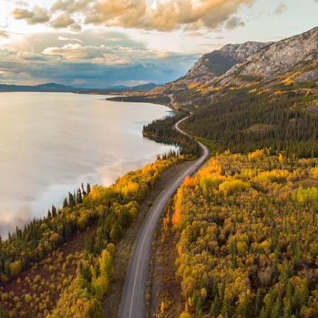
dans les Rockies
Étendues sauvages, geysers et climat western : commencer fort côté
Rocheuses américaines avec le Yellowstone et le Grand Teton
18 jours, de 9000 à 10600 $ CA
1
Idées associées
Autotour
Observation Animaux
Road Trip
Salt Rock
Architecture contemporain
Amérique du Nord
Alberta
Afrique Australe
Festival
Ezulwini
Elephant
Durban
Drakensberg
Colombie Britannique
Clearwater
Circuit USA
Circuit Canada
Cheval
Canoe Kayak
Big Five