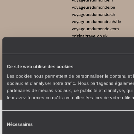
voyageursdumonde.be
voyageursdumonde.ch
voyageursdumonde.ch/de
voyageursdumonde.com
originaltravel.co.uk
Ce site web utilise des cookies
Copyrights
Plan du site
Les cookies nous permettent de personnaliser le contenu et l
Politique de confidentialité et de Cookies
sociaux et d'analyser notre trafic. Nous partageons également
Notice légale et CGU
partenaires de médias sociaux, de publicité et d'analyse, qu
leur avez fournies ou qu'ils ont collectées lors de votre utili
Sélection
Nécessaires
du
consentement