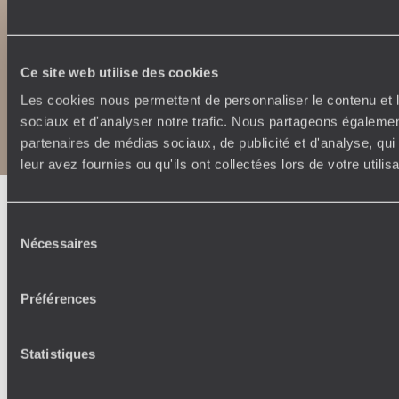
Ce site web utilise des cookies
Les cookies nous permettent de personnaliser le contenu et l
Copyrights
Plan du site
Politique de confidentialité et de Cookies
sociaux et d'analyser notre trafic. Nous partageons également
Notice légale et CGU
partenaires de médias sociaux, de publicité et d'analyse, qu
leur avez fournies ou qu'ils ont collectées lors de votre utili
Sélection
Nécessaires
du
consentement
Préférences
Statistiques