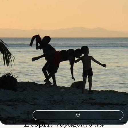
15 jours, de 7200 à 8700 $ CA
1
Idées associées
UNESCO
Rizières
Ornithologie
Océan Indien
Observation Animaux
Nosy Be
Massif de l'ankarana
Lémuriens
Lac Tana
Diego Suarez
Baleine
Antananarivo
L’esprit
Voyageurs du