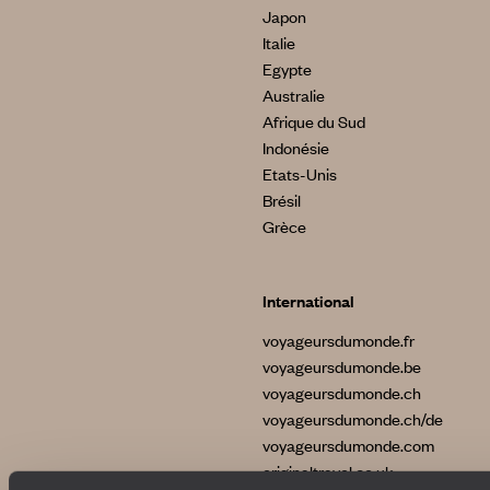
Japon
Italie
Egypte
Australie
Afrique du Sud
Indonésie
Etats-Unis
Brésil
Grèce
International
voyageursdumonde.fr
voyageursdumonde.be
voyageursdumonde.ch
voyageursdumonde.ch/de
voyageursdumonde.com
originaltravel.co.uk