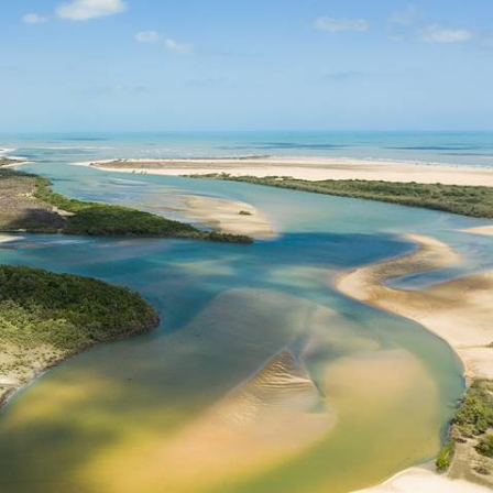
Nordeste en refuges de charme
Appréhender en un voyage la douceur et la beauté du Nordeste littoral,
de Fortaleza aux Lençóis Maranhenses
13 jours, de 7400 à 9600 $ CA
1
Le Guide
Lençois Maranhenses
Conseils pratiques, témoignages et inspirations pour bien préparer son
voyage