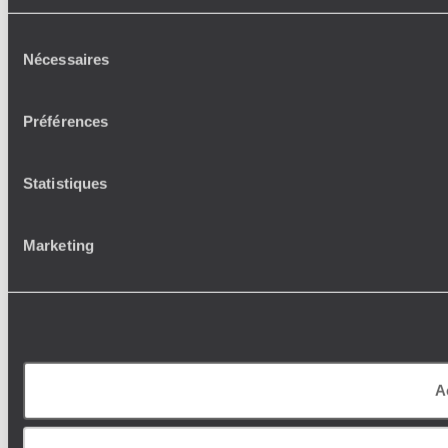
Sélection
Nécessaires
du
consentement
Préférences
Statistiques
Marketing
A