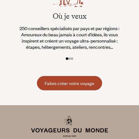
Où je veux
250 conseillers spécialisés par pays et par régions :
À 
Amoureux du beau jamais à court d’idées, ils vous
fran
inspirent et créent un voyage ultra-personnalisé :
suiven
étapes, hébergements, ateliers, rencontres…
Faites créer votre voyage