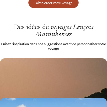
Faites créer votre voyage
Des idées de
voyages Lençois
Maranhenses
Puisez l’inspiration dans nos suggestions avant de personnaliser votre
voyage
Brasil com família - Vos aventures dans le Nordeste
De mi-mai à fin novembre, plonger ensemble dans un Nordeste
chamarré, du relief des Lençois Maranhenses aux rives de "Jeri"
14 jours, de 5600 à 7600 $ CA
Plages, lagunes et dunes enjôleuses - La côte du