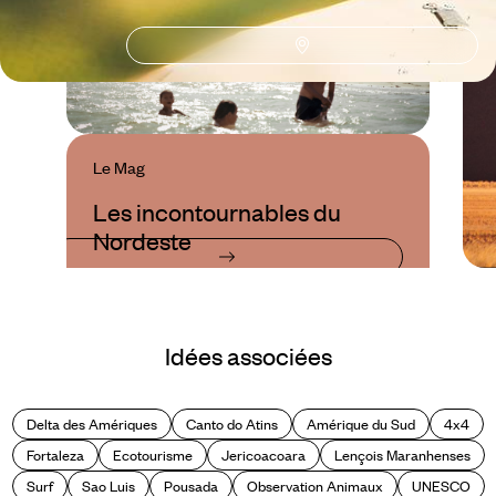
Le Mag
Les incontournables du
Nordeste
Idées associées
Delta des Amériques
Canto do Atins
Amérique du Sud
4x4
Fortaleza
Ecotourisme
Jericoacoara
Lençois Maranhenses
Surf
Sao Luis
Pousada
Observation Animaux
UNESCO