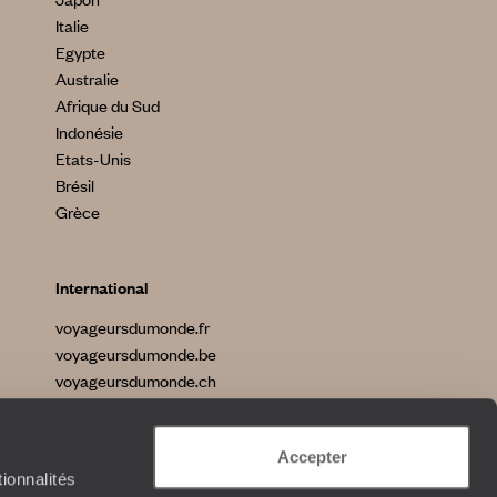
Italie
Egypte
Australie
Afrique du Sud
Indonésie
Etats-Unis
Brésil
Grèce
International
voyageursdumonde.fr
voyageursdumonde.be
voyageursdumonde.ch
voyageursdumonde.ch/de
voyageursdumonde.com
Accepter
originaltravel.co.uk
ionnalités