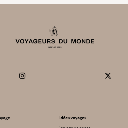
oyage
Idées voyages
Voyage de noces