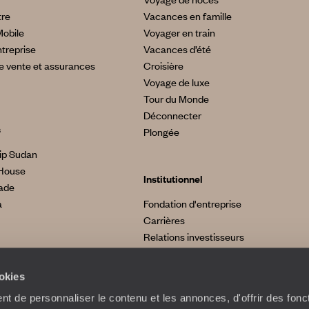
tre
Vacances en famille
Mobile
Voyager en train
treprise
Vacances d’été
e vente et assurances
Croisière
Voyage de luxe
Tour du Monde
Déconnecter
s
Plongée
ip Sudan
House
Institutionnel
made
a
Fondation d'entreprise
Carrières
Relations investisseurs
ookies
t de personnaliser le contenu et les annonces, d'offrir des fonct