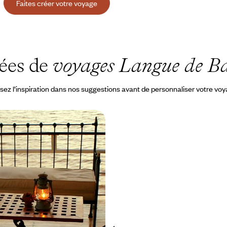
Faites créer votre voyage
ées de
voyages Langue de B
sez l’inspiration dans nos suggestions avant de personnaliser votre vo
 fil de l’eau - Croisière
el Mogdad
fleuve Sénégal, mais aussi
et la Langue de Barbarie
 à 6100 $ CA