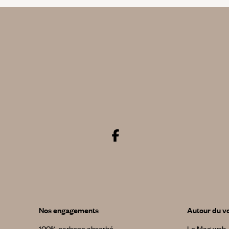
Nos engagements
Autour du v
100% carbone absorbé
Le Mag web