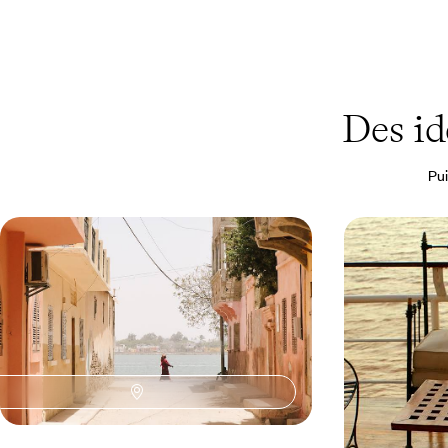
Des id
Pui
De Dakar à la Langue de Barbarie -
Le Sénégal au
L'essentiel du Sénégal
sur le Bou 
De Dakar à Saint-Louis, de Gorée à la Langue de
Naviguer sur le 
Barbarie, une semaine dans la vie du Sénégal
découvrir Dakar 
9 jours, de 3900 à 4700 $ CA
12 jours, de 5000