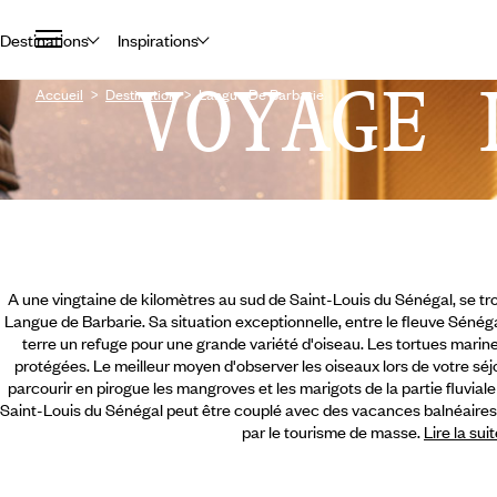
Destinations
Inspirations
VOYAGE 
Accueil
Destination
Langue De Barbarie
A une vingtaine de kilomètres au sud de Saint-Louis du Sénégal, se tro
Langue de Barbarie. Sa situation exceptionnelle, entre le fleuve Sénégal
terre un refuge pour une grande variété d'oiseau. Les tortues marin
protégées. Le meilleur moyen d'observer les oiseaux lors de votre séj
parcourir en pirogue les mangroves et les marigots de la partie fluvial
Saint-Louis du Sénégal peut être couplé avec des vacances balnéaires 
par le tourisme de masse.
Lire la sui