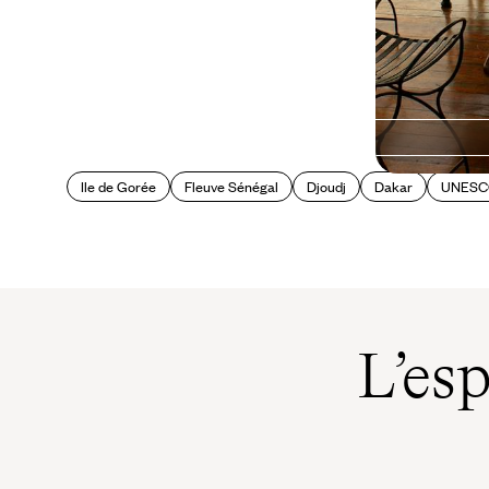
Ile de Gorée
Fleuve Sénégal
Djoudj
Dakar
UNES
L’es