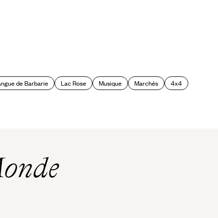
angue de Barbarie
Lac Rose
Musique
Marchés
4x4
Monde