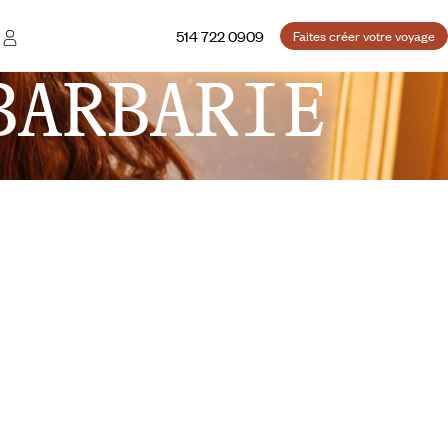
514 722 0909
Faites créer votre voyage
BARBARIE