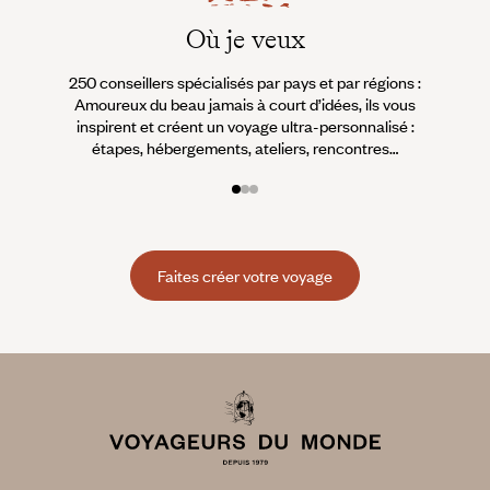
Où je veux
250 conseillers spécialisés par pays et par régions :
À 
Amoureux du beau jamais à court d’idées, ils vous
fran
inspirent et créent un voyage ultra-personnalisé :
suiven
étapes, hébergements, ateliers, rencontres…
Faites créer votre voyage