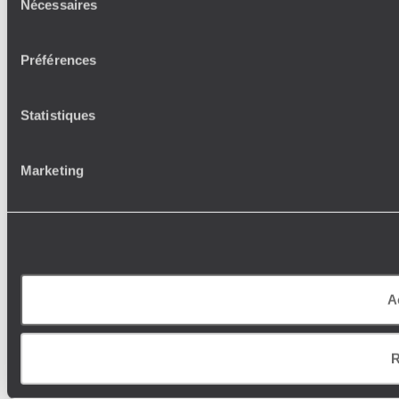
Nécessaires
du
consentement
Préférences
Statistiques
Marketing
A
R