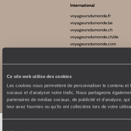
International
voyageursdumonde.fr
voyageursdumonde.be
voyageursdumonde.ch
voyageursdumonde.ch/de
voyageursdumonde.com
originaltravel.co.uk
Ce site web utilise des cookies
Les cookies nous permettent de personnaliser le contenu et l
Copyrights
Plan du site
sociaux et d'analyser notre trafic. Nous partageons également
Politique de confidentialité et de Cookies
partenaires de médias sociaux, de publicité et d'analyse, qu
Notice légale et CGU
leur avez fournies ou qu'ils ont collectées lors de votre utili
Sélection