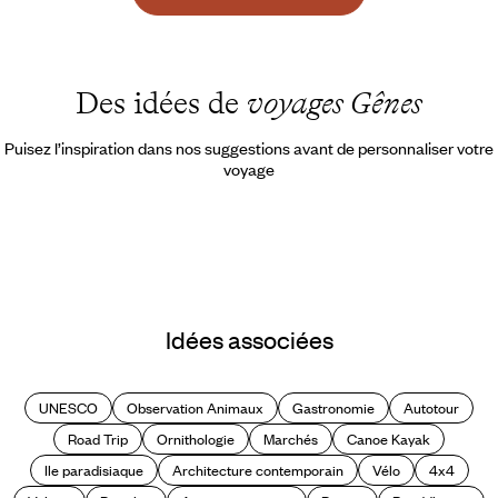
Des idées de
voyages Gênes
Puisez l’inspiration dans nos suggestions avant de personnaliser votre
voyage
Idées associées
UNESCO
Observation Animaux
Gastronomie
Autotour
Road Trip
Ornithologie
Marchés
Canoe Kayak
Ile paradisiaque
Architecture contemporain
Vélo
4x4