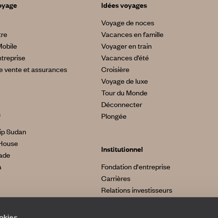
oyage
Idées voyages
Voyage de noces
tre
Vacances en famille
Mobile
Voyager en train
treprise
Vacances d’été
e vente et assurances
Croisière
Voyage de luxe
Tour du Monde
Déconnecter
s
Plongée
ip Sudan
House
Institutionnel
made
a
Fondation d'entreprise
Carrières
Relations investisseurs
ookies