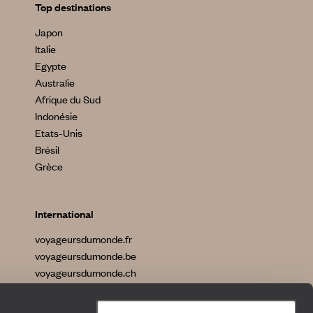
Top destinations
Japon
Italie
Egypte
Australie
Afrique du Sud
Indonésie
Etats-Unis
Brésil
Grèce
International
voyageursdumonde.fr
voyageursdumonde.be
voyageursdumonde.ch
voyageursdumonde.ch/de
voyageursdumonde.com