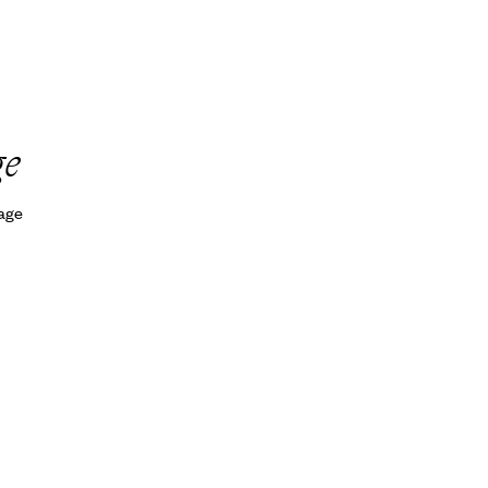
ge
yage