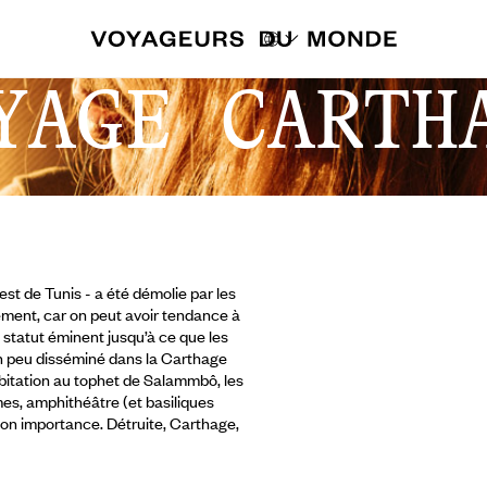
YAGE CARTH
st de Tunis - a été démolie par les
ment, car on peut avoir tendance à
un statut éminent jusqu’à ce que les
 un peu disséminé dans la Carthage
abitation au tophet de Salammbô, les
mes,
amphithéâtre (et basiliques
son importance. Détruite, Carthage,