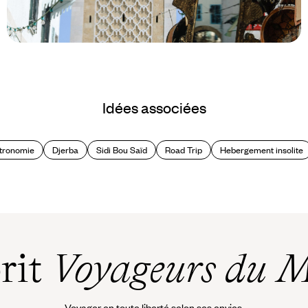
Le Mag
24 heures à Tunis
Idées associées
tronomie
Djerba
Sidi Bou Saïd
Road Trip
Hebergement insolite
prit
Voyageurs du 
Voyager en toute liberté selon ses envies,