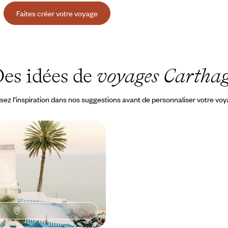
Faites créer votre voyage
es idées de
voyages Cartha
sez l’inspiration dans nos suggestions avant de personnaliser votre vo
Djerbahood - En belles
fil de la côte tunisienne
ud, de médina en port et de plages
ns lâcher du regard la
à 5700 $ CA