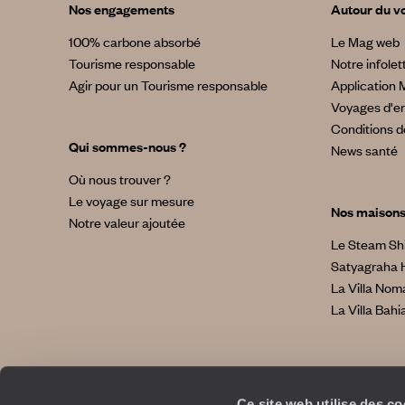
Nos engagements
Autour du v
100% carbone absorbé
Le Mag web
Tourisme responsable
Notre infolet
Agir pour un Tourisme responsable
Application 
Voyages d'en
Conditions d
Qui sommes-nous ?
News santé
Où nous trouver ?
Le voyage sur mesure
Nos maison
Notre valeur ajoutée
Le Steam Sh
Satyagraha 
La Villa No
La Villa Bahi
Ce site web utilise des c