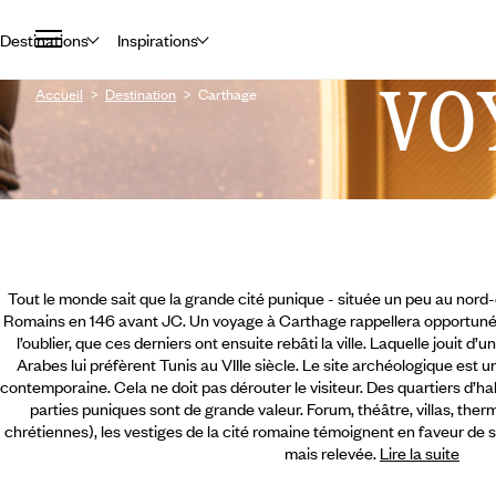
Destinations
Inspirations
VO
Accueil
Destination
Carthage
Tout le monde sait que la grande cité punique - située un peu au nord-e
Romains en 146 avant JC. Un voyage à Carthage rappellera opportuné
l’oublier, que ces derniers ont ensuite rebâti la ville. Laquelle jouit d’
Arabes lui préfèrent Tunis au VIIIe siècle. Le site archéologique est
contemporaine. Cela ne doit pas dérouter le visiteur. Des quartiers d’h
parties puniques sont de grande valeur. Forum, théâtre, villas, ther
chrétiennes), les vestiges de la cité romaine témoignent en faveur de 
mais relevée.
Lire la suite