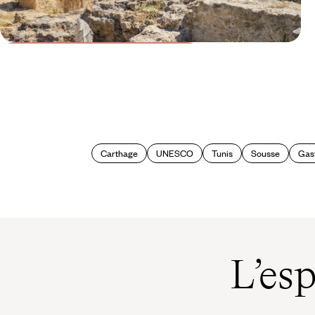
Le Mag
La Tunisie romaine
Carthage
UNESCO
Tunis
Sousse
Gas
L’es