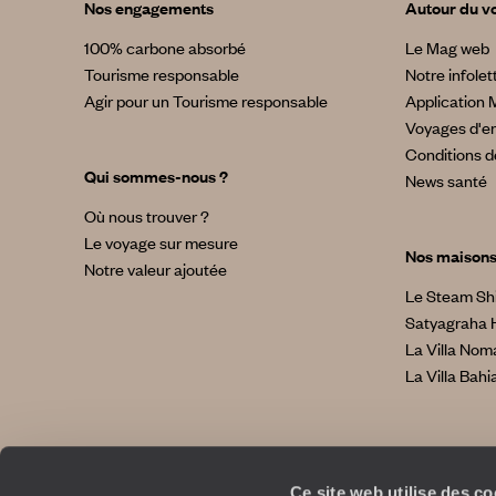
Nos engagements
Autour du v
100% carbone absorbé
Le Mag web
Tourisme responsable
Notre infolet
Agir pour un Tourisme responsable
Application 
Voyages d'en
Conditions d
Qui sommes-nous ?
News santé
Où nous trouver ?
Le voyage sur mesure
Nos maison
Notre valeur ajoutée
Le Steam Sh
Satyagraha 
La Villa No
La Villa Bahi
Ce site web utilise des c