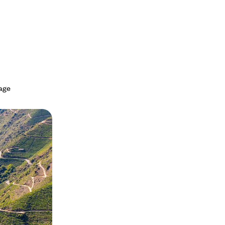
yage
et Pays
espagnol en
 facilement par
de Saint-
ao