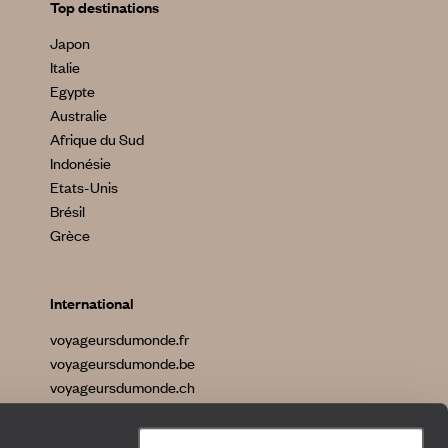
Top destinations
Japon
Italie
Egypte
Australie
Afrique du Sud
Indonésie
Etats-Unis
Brésil
Grèce
International
voyageursdumonde.fr
voyageursdumonde.be
voyageursdumonde.ch
voyageursdumonde.ch/de
voyageursdumonde.com