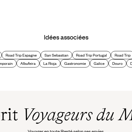
Idées associées
Road Trip Espagne
San Sebastian
Road Trip Portugal
Road Trip
mporain
Albufeira
La Rioja
Gastronomie
Galice
Douro
D
prit
Voyageurs du 
Voyager en toute liberté selon ses envies,