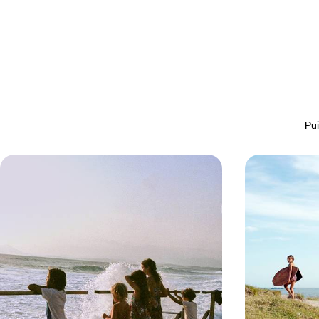
Pui
Biarritz, Bilbao, la Rioja, Bardenas -
Un été en fa
Le Pays Basque franco-espagnol
d’Espagne e
Villages rouges et blancs, art contemporain,
Explorer le nord 
vignobles : de chaque côté de la frontière, vous
enfants, en toute
enivrer des richesses du Pays Basque
10 jours, de 3600 à 4400 $ CA
16 jours, de 3900