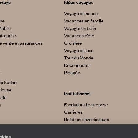
oyage
Idées voyages
Voyage de noces
tre
Vacances en famille
Mobile
Voyager en train
treprise
Vacances d’été
e vente et assurances
Croisière
Voyage de luxe
Tour du Monde
Déconnecter
s
Plongée
ip Sudan
House
Institutionnel
made
a
Fondation d'entreprise
Carrières
Relations investisseurs
ookies