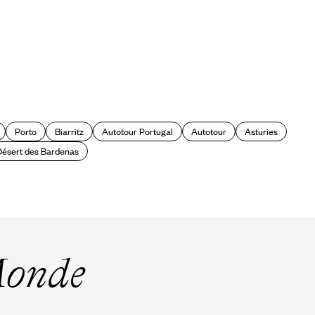
Porto
Biarritz
Autotour Portugal
Autotour
Asturies
ésert des Bardenas
Monde