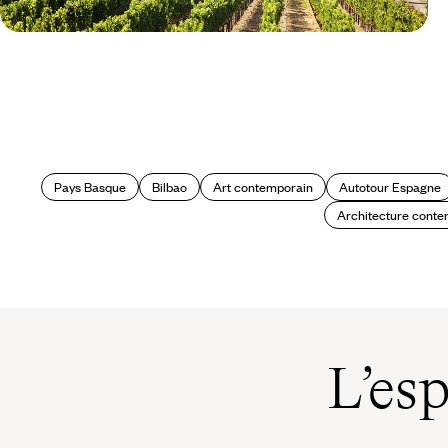
Le Mag
Œnotourisme : vins du monde, en
route !
Pays Basque
Bilbao
Art contemporain
Autotour Espagne
Architecture conte
L’es