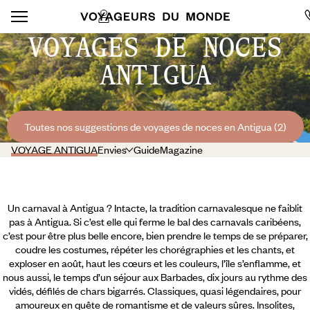
VOYAGES DE NOCES
ANTIGUA
Toutes nos suggestions de voyages de noces en Antigua (2)
VOYAGE ANTIGUA
Envies
Guide
Magazine
Un carnaval à Antigua ? Intacte, la tradition carnavalesque ne faiblit
pas à Antigua. Si c’est elle qui ferme le bal des carnavals caribéens,
c’est pour être plus belle encore, bien prendre le temps de se préparer,
coudre les costumes, répéter les chorégraphies et les chants, et
exploser en août, haut les cœurs et les couleurs, l’île s’enflamme, et
nous aussi, le temps d’un séjour aux Barbades, dix jours au rythme des
vidés, défilés de chars bigarrés. Classiques, quasi légendaires, pour
amoureux en quête de romantisme et de valeurs sûres. Insolites,