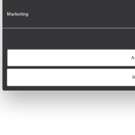
Marketing
A
R