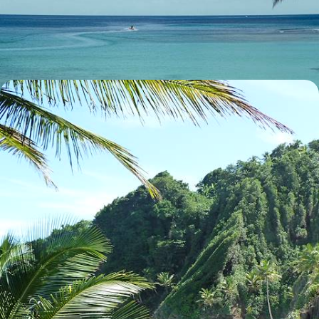
Passer d'une île à l'autre pour apprécier la pluralité des Antilles et leur
art de vivre élégant et décontracté
8 jours, de 6400 à 8400 $ CA
La Dominique et Antigua en adresses d'exception -
Entre jungle et sable chaud, le luxe de l'intimité
Les Caraïbes, oui, mais en deux temps et tout en volupté : calme,
nature préservée et cocons privilégiés
8 jours, de 7700 à 9100 $ CA
Toutes nos suggestions de voyages de noces en Antigua (2)
L'Antigua selon
vos envies