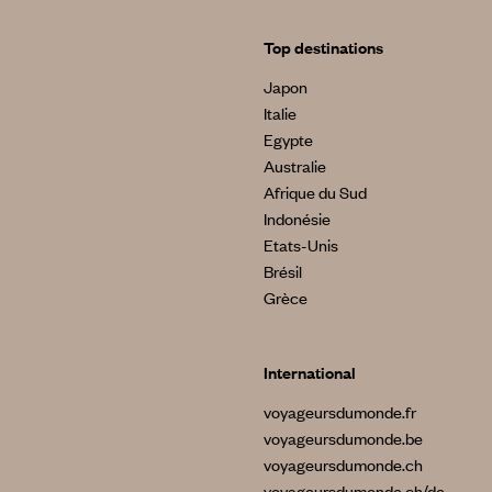
Top destinations
Japon
Italie
Egypte
Australie
Afrique du Sud
Indonésie
Etats-Unis
Brésil
Grèce
International
voyageursdumonde.fr
voyageursdumonde.be
voyageursdumonde.ch
voyageursdumonde.ch/de