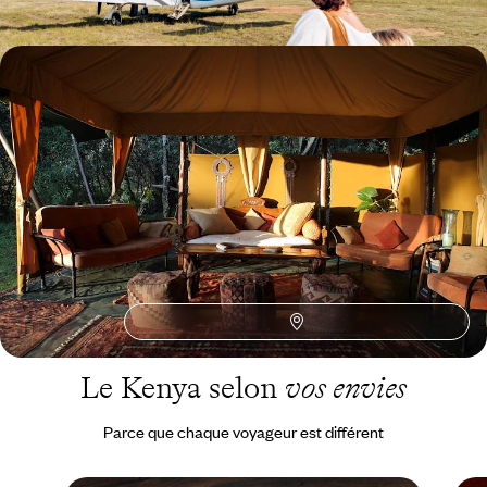
Laikipia, Masai Mara, Volcans - Savanes du Kenya
et forêts du Rwanda
Conjuguer deux grands domaines de savane kényans et les fameux
gorilles du parc rwandais des Volcans
10 jours, de 16100 à 21000 $ CA
Toutes nos suggestions de voyages de luxe au Kenya (2)
Le Kenya selon
vos envies
Parce que chaque voyageur est différent