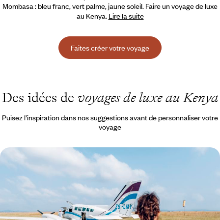
Mombasa : bleu franc, vert palme, jaune soleil.
Faire un voyage de luxe
au Kenya.
Lire la suite
Faites créer votre voyage
Des idées de
voyages de luxe au Kenya
Puisez l’inspiration dans nos suggestions avant de personnaliser votre
voyage
Nairobi, Samburu et Masai Mara - Lodges élégants
et avions-taxis
Survoler les régions les plus spectaculaires du Kenya, dormir dans des
lodges raffinés, pister la grande faune
9 jours, de 11000 à 14700 $ CA