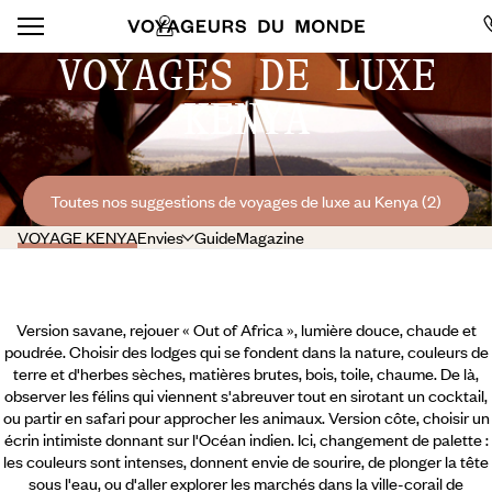
VOYAGES DE LUXE
KENYA
Toutes nos suggestions de voyages de luxe au Kenya (2)
VOYAGE KENYA
Envies
Guide
Magazine
Version savane, rejouer « Out of Africa », lumière douce, chaude et
poudrée. Choisir des lodges qui se fondent dans la nature, couleurs de
terre et d'herbes sèches, matières brutes, bois, toile, chaume. De là,
observer les félins qui viennent s'abreuver tout en sirotant un cocktail,
ou partir en safari pour approcher les animaux. Version côte, choisir un
écrin intimiste donnant sur l'Océan indien. Ici, changement de palette :
les couleurs sont intenses, donnent envie de sourire, de plonger la tête
sous l'eau, ou d'aller explorer les marchés dans la ville-corail de