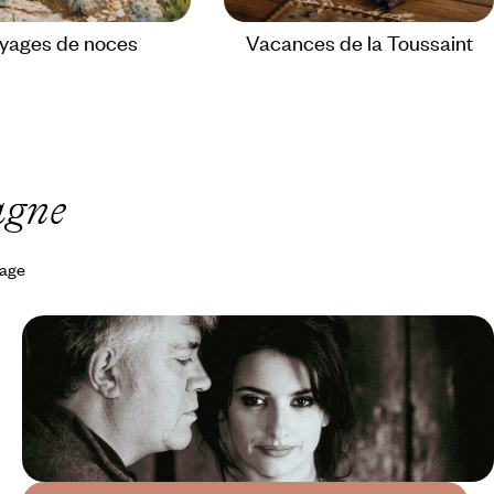
yages de noces
Vacances de la Toussaint
agne
yage