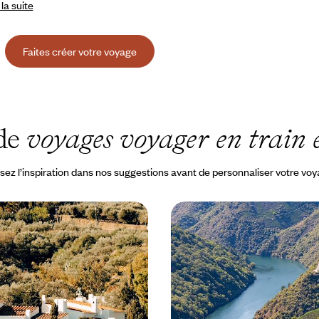
 la suite
Faites créer votre voyage
 de
voyages voyager en train
sez l’inspiration dans nos suggestions avant de personnaliser votre vo
 à la Costa Brava - La
Galice, Castille-et-León 
mineuse et surréaliste
basque - Le Nord-ouest 
train
ours à Barcelone, rejoindre
Abandonner la voiture pour relier
qués, la Méditerranée au
le rail les grandes cités du Nord, 
Jacques-de-Compostelle à Bilb