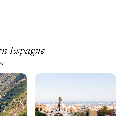
 en Espagne
yage
et Pays
Belles cités d’Espagne et du Maroc -
espagnol en
De gare en gare, sur les rails du
patrimoine
 facilement par
Le confort du train, au service d’un itinéraire
de Saint-
hispano-marocain de haute volée, de Barcelone
ao
à Fès via l’Andalousie