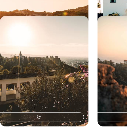
10 jours, de 3800 à 5000 $ CA
9 jours, de 3800 
Séville, Cordoue, Grenade -
Pays Basque
Triptyque andalou en train
en train - A
convivialité
Troquer la voiture pour le train et relier facilement
Dessiner un trait
les grandes cités andalouses, ambassadrices
Lusitanie, la for
d'une certaine douceur de vivre ibérique
l'océan Atlantiq
9 jours, de 4900 à 5900 $ CA
14 jours, de 6000