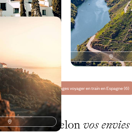
à 5200 $ CA
11 jours, de 4500 à 5400 $ CA
(s), Espagne et Portugal
u sud de l'Europe, la
 en partage
 d'union de l'Euzkadi à la
ce tranquille, la bonne chère et
ue pour fil conducteur
 à 7700 $ CA
Toutes nos suggestions de voyages voyager en train en Espagne (6)
L'Espagne selon
vos envies