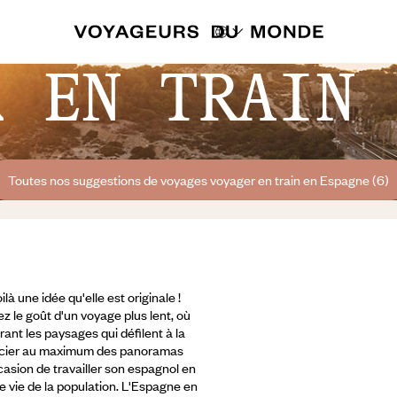
R EN TRAIN 
Toutes nos suggestions de voyages voyager en train en Espagne (6)
là une idée qu'elle est originale !
 le goût d'un voyage plus lent, où
ant les paysages qui défilent à la
ficier au maximum des panoramas
casion de travailler son espagnol en
 vie de la population.
L'Espagne en