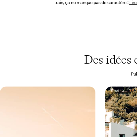
train, ça ne manque pas de caractère !
Lire
Des idées
Pui
Madrid et la Castille en train -
De Barcelone
Belles adresses et patrimoine ibère
Catalogne lu
Du Prado madrilène à l’Alcazar de Ségovie,
Après quelques j
dessiner une boucle royale et ferroviaire et sentir
Begur puis Cada
battre le cœur de l'Espagne
premier plan