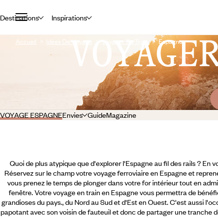
Destinations
Inspirations
VOYAGE
Accueil
Idées De Voyage
Voyager En Train
Espagne
VOYAGE ESPAGNE
Envies
Guide
Magazine
Quoi de plus atypique que d'explorer l'Espagne au fil des rails ? En voi
Réservez sur le champ votre voyage ferroviaire en Espagne et reprenez
vous prenez le temps de plonger dans votre for intérieur tout en admir
fenêtre. Votre voyage en train en Espagne vous permettra de béné
grandioses du pays., du Nord au Sud et d'Est en Ouest. C'est aussi l'oc
papotant avec son voisin de fauteuil et donc de partager une tranche de