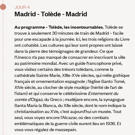
JOUR 4
Madrid - Tolède - Madrid
Au programme - Tolède, les incontournables.
Tolède se
trouve à seulement 30 minutes de train de Madrid – facile
pour une escapade à la journée. Ici, les trois religions du Livre
ont cohabité. Les cultures qui leur sont propres ont laissé
dans la pierre des témoignages de grandeur. Ce que
l’Unesco n’a pas manqué de consacrer en inscrivant la ville
au patrimoine mondial. Avec un guide francophone privé,
vous visitez certains des trésors tolédans, comme la
cathédrale Sainte Marie, XIIIe-XVe siècles, qui mêle gothique
français et ornementation espagnole ; l’église Santo Tomé,
XIVe siècle, au clocher de style mudéjar (hérité de l’art de
l’islam) et qui conserve le célébrissime
Enterrement du
comte d’Orgaz
, du Greco ; mudéjare encore, la synagogue
Santa Maria la Blanca, du XIIe siècle, dont le nom indique la
christianisation au XVe, c’est aujourd’hui un musée. Tout
seul, vous voyez encore l’Alcazar, où des combats
emblématiques de la guerre civile eurent lieu en 1936. Et
vous vous régalez de massepain.