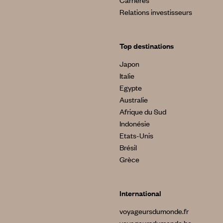
Relations investisseurs
Top destinations
Japon
Italie
Egypte
Australie
Afrique du Sud
Indonésie
Etats-Unis
Brésil
Grèce
International
voyageursdumonde.fr
voyageursdumonde.be