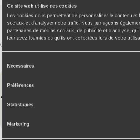
Voyageurs
Gourmet
Ce site web utilise des cookies
Modifier son voyage en cours
Les cookies nous permettent de personnaliser le contenu et l
Assistance
24/24
sociaux et d'analyser notre trafic. Nous partageons également
partenaires de médias sociaux, de publicité et d'analyse, qu
Absorption CO
2
leur avez fournies ou qu'ils ont collectées lors de votre utili
Sélection
Nécessaires
du
Vous aimerez
aussi
consentement
Préférences
 en
Galice, Castille-et-León et Pays basque - Le Nord-
Gran 
ouest espagnol en train
plage
Statistiques
Toutes nos suggestions de voyages en Espagne (20)
Marketing