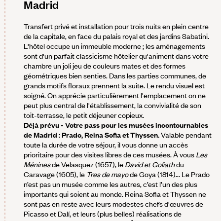
Madrid
Transfert privé et installation pour trois nuits en plein centre
de la capitale, en face du palais royal et des jardins Sabatini.
L'hôtel occupe un immeuble moderne ; les aménagements
sont d'un parfait classicisme hôtelier qu'animent dans votre
chambre un joli jeu de couleurs mates et des formes
géométriques bien senties. Dans les parties communes, de
grands motifs floraux prennent la suite. Le rendu visuel est
soigné. On apprécie particulièrement l'emplacement on ne
peut plus central de l'établissement, la convivialité de son
toit-terrasse, le petit déjeuner copieux.
Déjà prévu - Votre pass pour les musées incontournables
de Madrid : Prado, Reina Sofia et Thyssen.
Valable pendant
toute la durée de votre séjour, il vous donne un accès
prioritaire pour des visites libres de ces musées. À vous
Les
Ménines
de Velasquez (1657), le
David et Goliath
du
Caravage (1605), le
Tres de mayo
de Goya (1814)... Le Prado
n’est pas un musée comme les autres, c’est l’un des plus
importants qui soient au monde. Reina Sofia et Thyssen ne
sont pas en reste avec leurs modestes chefs d'œuvres de
Picasso et Dalí, et leurs (plus belles) réalisations de