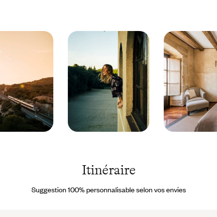
tablao
historique de la capitale. Si vous souhaitiez en plus visiter
l’Escurial, marcher dans les pas d'Almodóvar, connaître Avila ou
être guidé à travers Ségovie, il suffirait de nous en parler. Chemin
faisant, un désir non prévu ou un léger contretemps peut survenir
; vous disposez pour y répondre des coordonnées de notre
concierge francophone sur place
.
Espagne
Salamanque
© Nuria
- Espagne ©
Val &
Javier de
Coke
Paz Garcia
Itinéraire
Bartrina
Suggestion 100% personnalisable selon vos envies