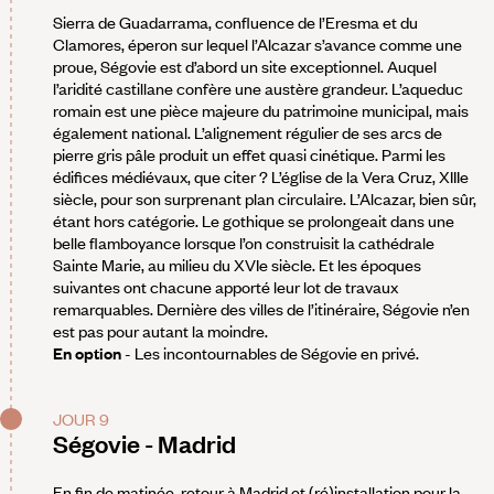
Sierra de Guadarrama, confluence de l’Eresma et du
Clamores, éperon sur lequel l’Alcazar s’avance comme une
proue, Ségovie est d’abord un site exceptionnel. Auquel
l’aridité castillane confère une austère grandeur. L’aqueduc
romain est une pièce majeure du patrimoine municipal, mais
également national. L’alignement régulier de ses arcs de
pierre gris pâle produit un effet quasi cinétique. Parmi les
édifices médiévaux, que citer ? L’église de la Vera Cruz, XIIIe
siècle, pour son surprenant plan circulaire. L’Alcazar, bien sûr,
étant hors catégorie. Le gothique se prolongeait dans une
belle flamboyance lorsque l’on construisit la cathédrale
Sainte Marie, au milieu du XVIe siècle. Et les époques
suivantes ont chacune apporté leur lot de travaux
remarquables. Dernière des villes de l’itinéraire, Ségovie n’en
est pas pour autant la moindre.
En option
- Les incontournables de Ségovie en privé.
JOUR 9
Ségovie - Madrid
En fin de matinée, retour à Madrid et (ré)installation pour la