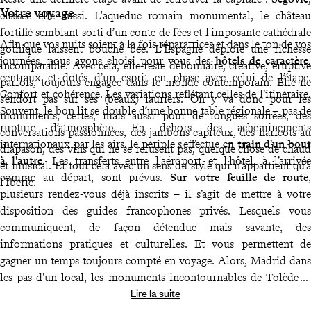
Votre voyage
classée elle aussi. L'aqueduc romain monumental, le château
fortifié semblant sorti d’un conte de fées et l'imposante cathédrale
Afin que vos nuits soient à la fois réparatrices et dans le ton de vos
gothique laissent bouche bée. L’Espagne déploie une richesse
journées, nous avons choisi pour vous des
hôtels de caractère
,
incomparable. Avec cela, elle reste débonnaire, créative, éruptive
centraux et dotés d’un esprit en phase avec celui de l’étape.
parfois, toujours engagée dans le monde contemporain. Elle ne
Confort et cohérence. Les variations reflétant celles de l’itinéraire.
s’endort pas sur ses (beaux) lauriers. On y va donc pour les
Souvent, le bon lit se double d’une bonne table régionale – pas de
monuments, certes, mais aussi pour de longues soirées, des
rupture d’atmosphère. En dehors des acheminements
conversations passionnées, des jambons capiteux, des haricots au
internationaux par les airs, le périple s'effectue
en train d'un bout
diapason, des vins qui ne se refusent pas, quelque chose de chaud
à l'autre
. Les transferts entre l'aéroport et l'hôtel, à l’arrivée
et musical. Et tout cela avec un sens du style qui n’appartient qu’à
comme au départ, sont prévus.
Sur votre feuille de route
,
l’Ibérie.
plusieurs rendez-vous déjà inscrits – il s’agit de mettre à votre
disposition des guides francophones privés. Lesquels vous
communiquent, de façon détendue mais savante, des
informations pratiques et culturelles. Et vous permettent de
gagner un temps toujours compté en voyage. Alors, Madrid dans
les pas d'un local, les monuments incontournables de Tolède et
Lire la suite
Salamanque à vélo. Sans oublier vos entrées pour trois musées à
Madrid et vos billets pour un spectacle de flamenco dans un