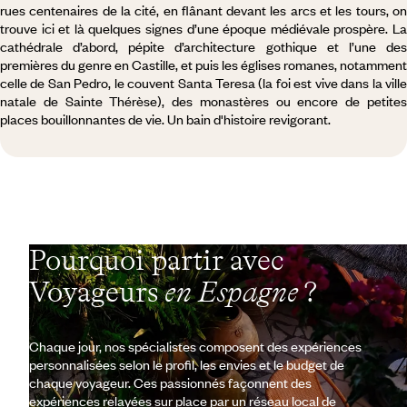
rues centenaires de la cité, en flânant devant les arcs et les tours, on
trouve ici et là quelques signes d’une époque médiévale prospère. La
cathédrale d’abord, pépite d’architecture gothique et l’une des
premières du genre en Castille, et puis les églises romanes, notamment
celle de San Pedro, le couvent Santa Teresa (la foi est vive dans la ville
natale de Sainte Thérèse), des monastères ou encore de petites
places bouillonnantes de vie. Un bain d'histoire revigorant.
Pourquoi partir avec
Voyageurs
en Espagne
?
Chaque jour, nos spécialistes composent des expériences
personnalisées selon le profil, les envies et le budget de
chaque voyageur. Ces passionnés façonnent des
expériences relayées sur place par un réseau local de