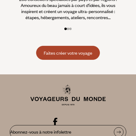
Amoureux du beau jamais à court d’idées, ils vous
fran
inspirent et créent un voyage ultra-personnalisé :
suiven
étapes, hébergements, ateliers, rencontres…
Faites créer votre voyage
Abonnez-vous à notre infolettre