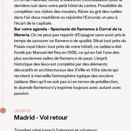
dernière nuit dans votre petit hôtel du centre. Possibilité de
compléter vos visites des musées, flâner au gré des ruelles
dans l'air doux madrilène ou rejoindre l'Escurial, un peu à
l'écart de la capitale.
Sur votre agenda - Spectacle de flamenco à Corral de la
Moreria.
On ne peut pas repartir d'Espagne sans avoir pris le
temps de savourer un flamenco de qualité. Situé tout près du
Palais royal (donc tout près de votre hôtel), ce
tablao
a été
fondé par Manuel del Rey en 1956, ce qui en fait l'une des
plus anciennes salles de flamenco du pays. L’esprit
historique des lieux est complété par des éléments
décoratifs et architecturaux des XVIIIe et XIXe siècle qui
recréent à merveille l’atmosphère typique des anciens
tablaos
. Bien qu'il ne soit pas ici en terres de prédilection,
le
duende
flamenco
s'y exprime toujours avec autant avec
passion.
JOUR 10
Madrid - Vol retour
Transfert privé jusqu'à l'aéroport et vol retour.