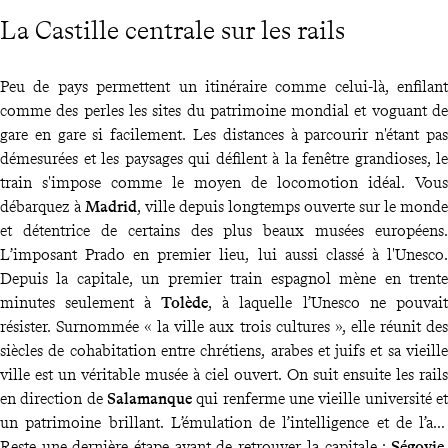
La Castille centrale sur les rails
Peu de pays permettent un itinéraire comme celui-là, enfilant
comme des perles les sites du patrimoine mondial et voguant de
gare en gare si facilement. Les distances à parcourir n'étant pas
démesurées et les paysages qui défilent à la fenêtre grandioses, le
train s'impose comme le moyen de locomotion idéal. Vous
débarquez à
Madrid
, ville depuis longtemps ouverte sur le monde
et détentrice de certains des plus beaux musées européens.
L’imposant Prado en premier lieu, lui aussi classé à l'Unesco.
Depuis la capitale, un premier train espagnol mène en trente
minutes seulement à
Tolède
, à laquelle l’Unesco ne pouvait
résister. Surnommée « la ville aux trois cultures », elle réunit des
siècles de cohabitation entre chrétiens, arabes et juifs et sa vieille
ville est un véritable musée à ciel ouvert. On suit ensuite les rails
en direction de
Salamanque
qui renferme une vieille université et
un patrimoine brillant. L’émulation de l’intelligence et de l’art.
Reste une dernière étape avant de retrouver la capitale :
Ségovie
,