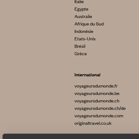
Italie
Egypte
Australie
Afrique du Sud
Indonésie
Etats-Unis
Brésil
Grèce
International
voyageursdumonde.fr
voyageursdumonde.be
voyageursdumonde.ch
voyageursdumonde.ch/de
voyageursdumonde.com
originaltravel.co.uk