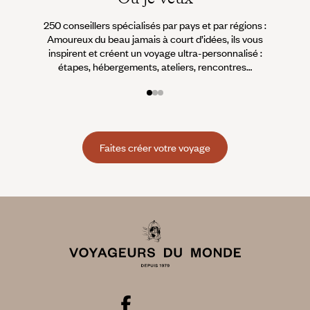
250 conseillers spécialisés par pays et par régions :
À 
Amoureux du beau jamais à court d’idées, ils vous
fran
inspirent et créent un voyage ultra-personnalisé :
suiven
étapes, hébergements, ateliers, rencontres…
Faites créer votre voyage