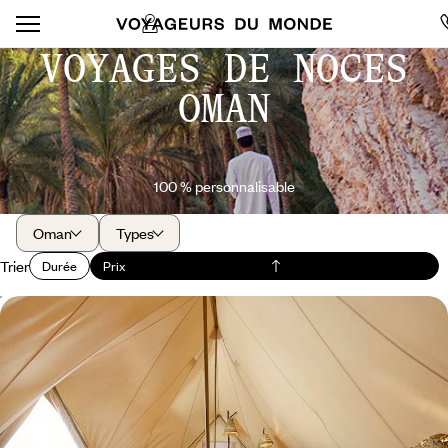
VOYAGES DE NOCES
OMAN
100 % personnalisable
Oman
Types
Trier
Durée
Prix
En tête-à-tête à Oman - Hôtels à part et nuits dans
le désert
En trois temps, découvrir toute la diversité des paysages omanais, de la
capitale aux montagnes
9 jours, de 10500 à 12700 $ CA