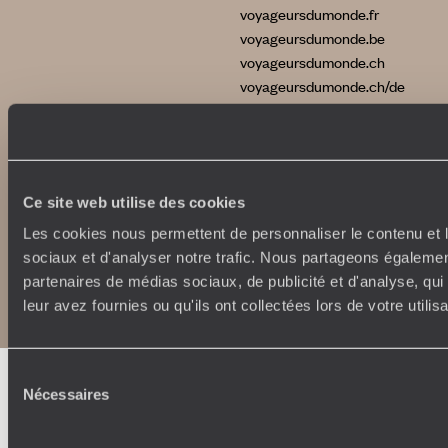
voyageursdumonde.fr
voyageursdumonde.be
voyageursdumonde.ch
voyageursdumonde.ch/de
voyageursdumonde.com
originaltravel.co.uk
Ce site web utilise des cookies
Les cookies nous permettent de personnaliser le contenu et l
sociaux et d'analyser notre trafic. Nous partageons également
Copyrights
Plan du site
partenaires de médias sociaux, de publicité et d'analyse, qu
Politique de confidentialité et de Cookies
Notice légale et CGU
leur avez fournies ou qu'ils ont collectées lors de votre utili
Sélection
Nécessaires
du
consentement