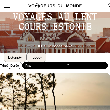
VOYAGES AU LENT
COURS ESTONIE
100 % personnalisable
Estonie
Types
Trier
Durée
Prix
Villes d’art, campagne, bord de mer - La face cachée
des Pays Baltes
Rouler dans des paysages doux, entre forêt et plages de sable, à la
poursuite de l’âme balte
17 jours, de 4800 à 5800 $ CA