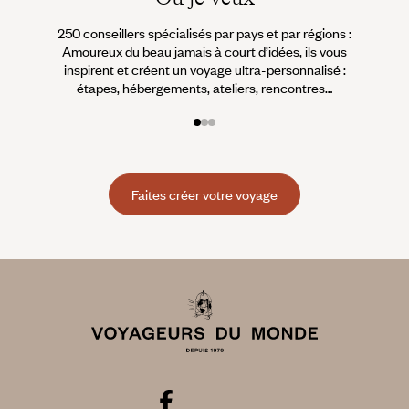
250 conseillers spécialisés par pays et par régions :
À 
Amoureux du beau jamais à court d’idées, ils vous
fran
inspirent et créent un voyage ultra-personnalisé :
suiven
étapes, hébergements, ateliers, rencontres…
Faites créer votre voyage