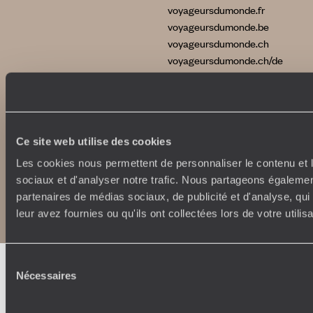
voyageursdumonde.fr
voyageursdumonde.be
voyageursdumonde.ch
voyageursdumonde.ch/de
voyageursdumonde.com
originaltravel.co.uk
Ce site web utilise des cookies
Les cookies nous permettent de personnaliser le contenu et l
sociaux et d'analyser notre trafic. Nous partageons également
Copyrights
Plan du site
partenaires de médias sociaux, de publicité et d'analyse, qu
Politique de confidentialité et de Cookies
Notice légale et CGU
leur avez fournies ou qu'ils ont collectées lors de votre utili
Sélection
Nécessaires
du
consentement