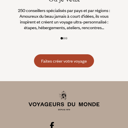
250 conseillers spécialisés par pays et par régions :
À 
Amoureux du beau jamais à court d’idées, ils vous
fran
inspirent et créent un voyage ultra-personnalisé :
suiven
étapes, hébergements, ateliers, rencontres…
Faites créer votre voyage