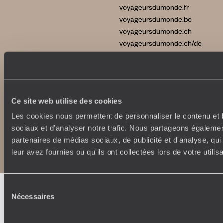
voyageursdumonde.fr
voyageursdumonde.be
voyageursdumonde.ch
voyageursdumonde.ch/de
voyageursdumonde.com
originaltravel.co.uk
Ce site web utilise des cookies
Les cookies nous permettent de personnaliser le contenu et l
sociaux et d'analyser notre trafic. Nous partageons également
Copyrights
Plan du site
partenaires de médias sociaux, de publicité et d'analyse, qu
Politique de confidentialité et de Cookies
Notice légale et CGU
leur avez fournies ou qu'ils ont collectées lors de votre utili
Sélection
Nécessaires
du
consentement