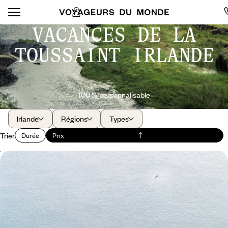
VACANCES DE LA
TOUSSAINT IRLANDE
100 % personnalisable
Irlande
Régions
Types
Trier
Durée
Prix
En famille par les landes et les falaises - L'Irlande au
grand air
Dublin, comté de Clare et Connemara : le meilleur de l’Irlande pour
parents et enfants
9 jours, de 3700 à 4500 $ CA