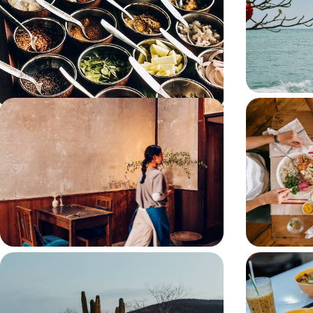
Currys, biryani, tandoori, safran, cannelle et
Tracer une gran
cardamome : une épopée sur la route des saveurs
les paysages ma
indiennes
12 jours, de 7800 à 9800 $ CA
14 jours, de 820
Ramen, saké et takoyaki - De Kyushu
L'Afrique 
au mont Fuji, éloge gourmand du
Cap à Joha
Japon
rencontres e
Un menu en six temps pour déchiffrer le Japon à
Un voyage actif
travers six villes et terroirs singuliers
des rencontres 
pour une expéri
12 jours, de 8600 à 10400 $ CA
13 jours, de 8600
Street food, mezcal et tables en vue -
Cueillir, h
De la capitale à Oaxaca, éloge
Siem Reap 
culinaire du Mexique
terres khm
Un voyage dans l’intimité du Mexique, fait de
Embarquer pour