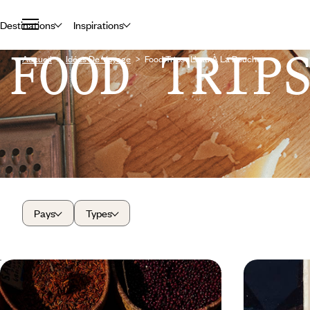
Destinations
Inspirations
FOOD TRIP
Accueil
Idées De Voyage
Food Trips : L’eau À La Bouche
Pays
Types
Vanille, cari et carambole -
Du Kent au
Péripéties foodies à La Réunion
de l'assiett