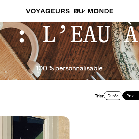
S : L’EAU À
100 % personnalisable
Trier
Durée
Prix
x Cotswolds, la revanche
e anglaise - Le Sud