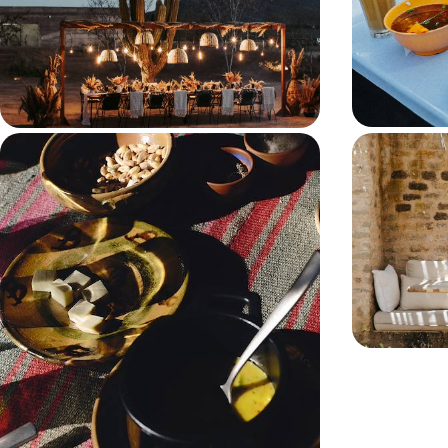
rencontres, de partage et d'expériences foodies
par la cuisine,
privilégiées
et thaïe
13 jours, de 8600 à 10500 $ CA
14 jours, de 880
Le Pérou par l'assiette - Marmites
La nouvelle
incas et cuisine néo-andine
Nairobi au 
plats
Goûter à la sémillante scène culinaire péruvienne
Goûter à un aut
où des chefs au regard neuf cuisinent main dans la
pour les voyage
main avec la Pachamama
sens
11 jours, de 9000 à 10900 $ CA
11 jours, de 132