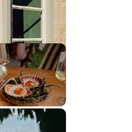
t bucolique
en du Kent, plages du Norfolk,
et vallonnée des Cotswolds : la
 de l'Angleterre
 à 6900 $ CA
du Helgeland aux îles
Road-trip gourmand sur
 du Nord
horisant pour foodies aventureux, à
ysages sauvages de la Norvège
0 à 9300 $ CA
plats dans les grands -
 des hautes terres à la