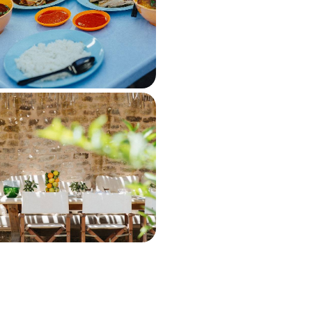
 à l'âme des cultures cambodgienne
0 à 10700 $ CA
 ferme africaine - De
bush, le Kenya en trois
re Kenya, délicieux et audacieux –
urs en quête de sens et d'éveil des
00 à 16000 $ CA