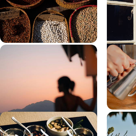
gourmand e
Un road-trip épicurien à travers la nature
Charme victori
nourricière de La Réunion, de l'arrière-pays aux
campagne chic 
plages sauvages
pluralité du sud
10 jours, de 5000 à 6900 $ CA
9 jours, de 5700
Vigne, truffe et huile d'olive - Quand
Des fjords 
Slovénie et Croatie se mettent à table
Lofoten - 
les routes
Après les vignobles de la Toscane slovène, glisser
Un périple eup
le long de l'Adriatique et gagner l'Istrie, terre
travers les pa
gourmande et multiculturelle
arctique
9 jours, de 6000 à 7200 $ CA
14 jours, de 730
Bombay, Goa et le Rajasthan - Grand
Les petits 
voyage culinaire autour de l'Inde
Madagascar,
mer