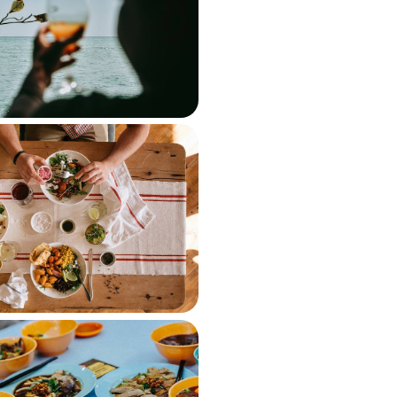
de diagonale de plaisirs à travers
lgaches et les pratiques culinaires
0 à 10100 $ CA
du Sud par le menu - Du
nnesburg, belles
t plaisirs de la table
, intégrant une approche foodie,
éclairées et une réserve privée
ence enrichie de l’Afrique du Sud
 à 11100 $ CA
umer, siroter, croquer - De
à Bangkok, festins en
ères
 une épopée culinaire et toucher,