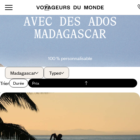
AVEC DES ADOS
MADAGASCAR
100 % personnalisable
Madagascar
Types
Trier
Durée
Prix
Mada avec des yeux d'enfants - De Tananarive à
Nosy Be, toutes les merveilles du Nord
Peu d’étapes, mais beaucoup de diversité et d’atmosphères :
Madagascar de tous les possibles
15 jours, de 7200 à 8700 $ CA