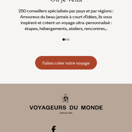
250 conseillers spécialisés par pays et par régions :
À 
Amoureux du beau jamais à court d’idées, ils vous
fran
inspirent et créent un voyage ultra-personnalisé :
suiven
étapes, hébergements, ateliers, rencontres…
Faites créer votre voyage