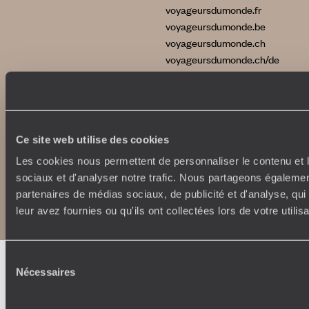
voyageursdumonde.fr
voyageursdumonde.be
voyageursdumonde.ch
voyageursdumonde.ch/de
voyageursdumonde.com
originaltravel.co.uk
Ce site web utilise des cookies
Les cookies nous permettent de personnaliser le contenu et l
sociaux et d'analyser notre trafic. Nous partageons également
Copyrights
Plan du site
partenaires de médias sociaux, de publicité et d'analyse, qu
Politique de confidentialité et de Cookies
Notice légale et CGU
leur avez fournies ou qu'ils ont collectées lors de votre utili
Sélection
Nécessaires
du
consentement