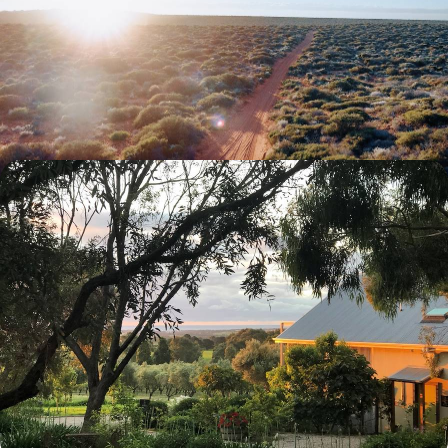
Broome, la grande traversée des Kimberley
Donner du sens au mot "aventure" avec ce road-movie grand format à
travers les étendues de l’Ouest australien
18 jours, de 8200 à 10600 $ CA
Kangaroo Island, Barossa Valley, Flinders Ranges -
Au sud, l’Australie hors-pistes
Dérouler les kilomètres de piste ocre, de vignes et de bush : un road
movie à l'australienne
15 jours, de 8300 à 9900 $ CA
L’esprit
Voyageurs du