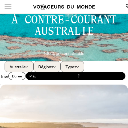
À CONTRE-COURANT
AUSTRALIE
100 % personnalisable
Australie
Régions
Types
Trier
Durée
Prix
Le long de la Coral Coast - Road-trip XXL dans
l'Ouest australien
Opter pour une aventure australienne à contre-courant, filant de la
côte ouest lumineuse jusqu'au mythique Outback
18 jours, de 6600 à 8500 $ CA