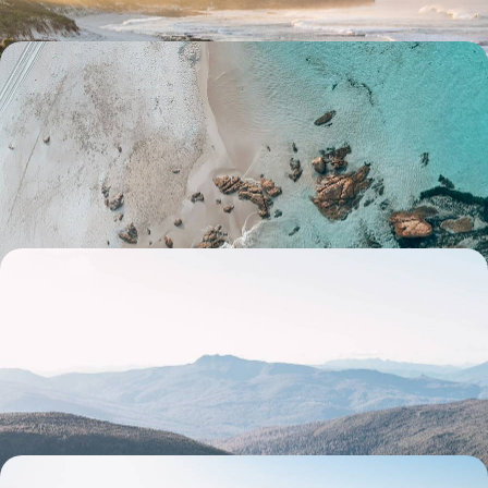
Un air de (petites) vacances - Récréation familiale en
Australie-Occidentale
Ensemble mais loin des foules, profiter des petites vacances scolaires
pour expérimenter, au bout du monde, le Far West version aussie
15 jours, de 7200 à 8200 $ CA
L'Australie plein sud - Melbourne, Sydney et la
Tasmanie sauvage
Vibrer à Melbourne, rêver à Sydney et s’enivrer de nature brute tout au
sud de l’Australie, sur l’île-État de Tasmanie
20 jours, de 7800 à 10000 $ CA
À l'Ouest, l'Outback indompté - De Kununurra à