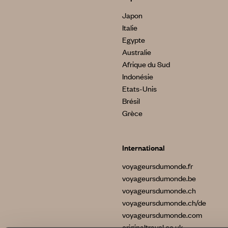
Japon
Italie
Egypte
Australie
Afrique du Sud
Indonésie
Etats-Unis
Brésil
Grèce
International
voyageursdumonde.fr
voyageursdumonde.be
voyageursdumonde.ch
voyageursdumonde.ch/de
voyageursdumonde.com
originaltravel.co.uk