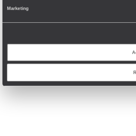
Marketing
A
R