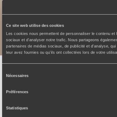
Ce site web utilise des cookies
Les cookies nous permettent de personnaliser le contenu et l
Copyrights
Plan du site
Politique de confidentialité et de Cookies
sociaux et d'analyser notre trafic. Nous partageons également
Notice légale et CGU
partenaires de médias sociaux, de publicité et d'analyse, qu
leur avez fournies ou qu'ils ont collectées lors de votre utili
Sélection
Nécessaires
du
consentement
Préférences
Statistiques