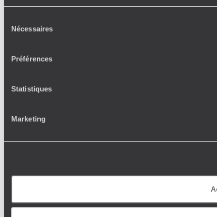
Sélection
Nécessaires
du
consentement
Préférences
Statistiques
Marketing
A