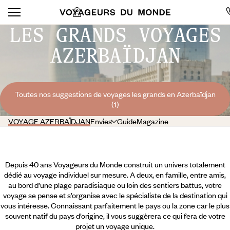
LES GRANDS VOYAGES
AZERBAÏDJAN
Toutes nos suggestions de voyages les grands en Azerbaïdjan
(1)
VOYAGE AZERBAÏDJAN
Envies
Guide
Magazine
Depuis 40 ans Voyageurs du Monde construit un univers totalement
dédié au voyage individuel sur mesure. A deux, en famille, entre amis,
au bord d’une plage paradisiaque ou loin des sentiers battus, votre
voyage se pense et s’organise avec le spécialiste de la destination qui
vous intéresse. Connaissant parfaitement le pays ou la zone car le plus
souvent natif du pays d’origine, il vous suggèrera ce qui fera de votre
projet un voyage unique.