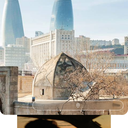
Toutes nos suggestions de voyages les grands en Azerbaïdjan
(1)
L'Azerbaïdjan selon
vos envies
Parce que chaque voyageur est différent