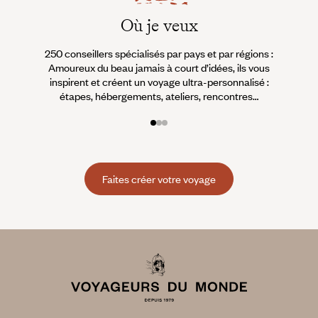
Où je veux
250 conseillers spécialisés par pays et par régions :
À 
Amoureux du beau jamais à court d’idées, ils vous
fran
inspirent et créent un voyage ultra-personnalisé :
suiven
étapes, hébergements, ateliers, rencontres…
Faites créer votre voyage