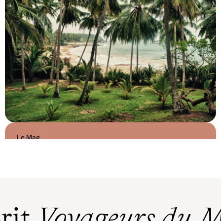
Le Mag
Sous les alizés de l’île aux trésors :
les 10 plus belles plages du Sri
Lanka
prit
Voyageurs du 