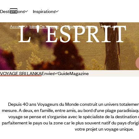
Destinations
Inspirations
L'ESPRIT
Accueil
Idées De Voyage
L'Esprit Voyageurs
Sri Lanka
VOYAGE SRI LANKA
Envies
Guide
Magazine
Depuis 40 ans Voyageurs du Monde construit un univers totalement
mesure. A deux, en famille, entre amis, au bord d’une plage paradisiaqu
voyage se pense et s’organise avec le spécialiste de la destination
parfaitement le pays ou la zone car le plus souvent natif du pays d’orig
votre projet un voyage unique.