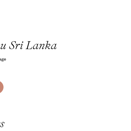
 au Sri Lanka
yage
s