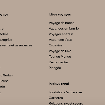
oyage
Idées voyages
Voyage de noces
tre
Vacances en famille
Mobile
Voyager en train
treprise
Vacances d’été
e vente et assurances
Croisière
Voyage de luxe
Tour du Monde
Déconnecter
s
Plongée
ip Sudan
House
Institutionnel
made
a
Fondation d'entreprise
Carrières
Relations investisseurs