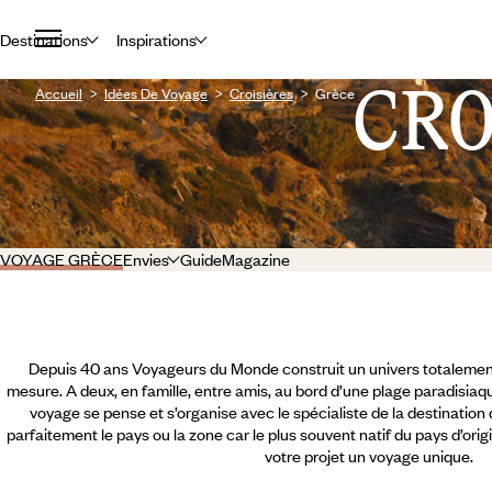
Destinations
Inspirations
CR
Accueil
Idées De Voyage
Croisières
Grèce
VOYAGE GRÈCE
Envies
Guide
Magazine
Depuis 40 ans Voyageurs du Monde construit un univers totalement
mesure. A deux, en famille, entre amis, au bord d’une plage paradisiaqu
voyage se pense et s’organise avec le spécialiste de la destination
parfaitement le pays ou la zone car le plus souvent natif du pays d’orig
votre projet un voyage unique.