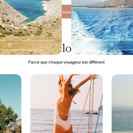
Toutes nos suggestions de voyages croisières en Grèce (4)
La Grèce selon
vos envies
Parce que chaque voyageur est différent