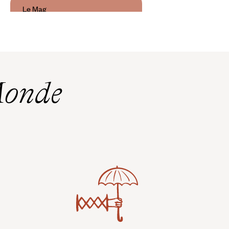
Le Mag
24 h à La Canée
Monde