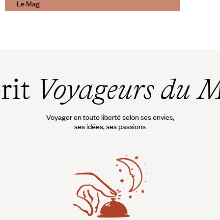
Le Mag
Les îles grecques secrètes
prit
Voyageurs du 
Voyager en toute liberté selon ses envies,
ses idées, ses passions