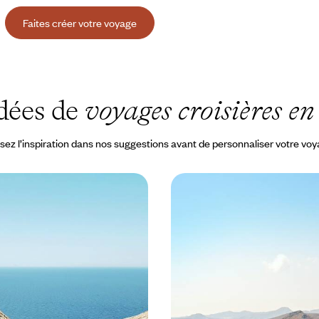
Faites créer votre voyage
dées de
voyages croisières en
sez l’inspiration dans nos suggestions avant de personnaliser votre vo
 et Syros - Les
La Crète et Cythère - D
fidentielles
charme sur fond de gran
de visiter trois îles qui ont gardé
Après la nature saisissante de la
rel et l’authenticité des Cyclades
s'imprégner de la douceur de viv
l'île mythique d'Aphrodite
 à 6200 $ CA
14 jours, de 4900 à 6800 $ CA