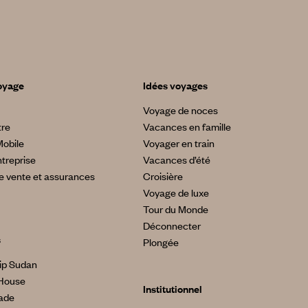
oyage
Idées voyages
Voyage de noces
tre
Vacances en famille
Mobile
Voyager en train
treprise
Vacances d’été
e vente et assurances
Croisière
Voyage de luxe
Tour du Monde
Déconnecter
s
Plongée
ip Sudan
House
Institutionnel
made