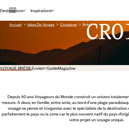
Destinations
Inspirations
CRO
Accueil
Idées De Voyage
Croisières
Brésil
VOYAGE BRÉSIL
Envies
Guide
Magazine
Depuis 40 ans Voyageurs du Monde construit un univers totalement
mesure. A deux, en famille, entre amis, au bord d’une plage paradisiaqu
voyage se pense et s’organise avec le spécialiste de la destination
parfaitement le pays ou la zone car le plus souvent natif du pays d’orig
votre projet un voyage unique.