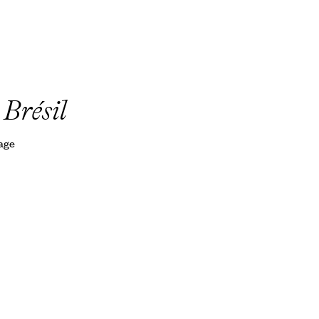
 Brésil
yage