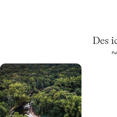
Des i
Pui
Croisière en Amazonie et Nordeste
littoral - Au fil de l’eau, un autre
Brésil
Embarquer pour une croisière merveilleuse sur
les fleuves d'Amazonie à bord d'un bateau au
grand charme
14 jours, de 12000 à 14500 $ CA