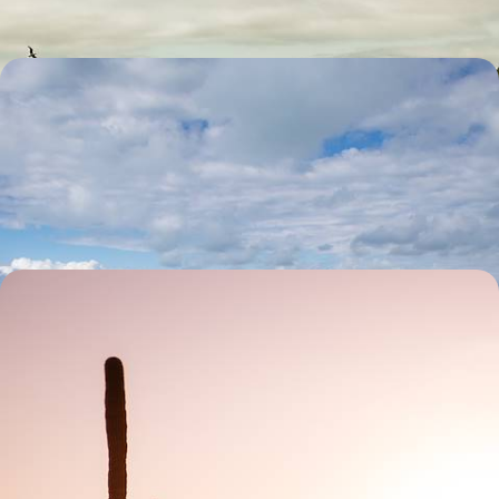
Décors normands et British vibes - Guernesey et
Jersey, balcons sur la Manche
Deux îles discrètes réconciliant héritages français et anglais, black
butter et croissants, conduite à gauche et vues sur l'Hexagone
9 jours, de 4200 à 5200 $ CA
Des mythes californiens aux déserts du Nevada -
San Francisco, Yosemite, Lake Tahoe, Las Vegas
Embarquer pour un autre road-trip dans l'Ouest, jusqu'à l'État
méconnu du Nevada : terre de déserts, de villes fantômes et
d'extraterrestres
12 jours, de 4400 à 5800 $ CA