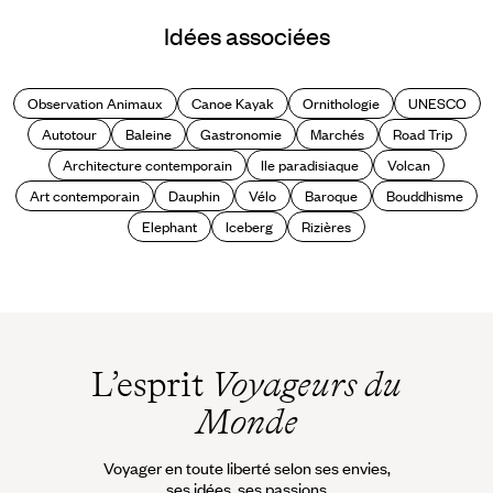
Idées associées
Observation Animaux
Canoe Kayak
Ornithologie
UNESCO
Autotour
Baleine
Gastronomie
Marchés
Road Trip
Architecture contemporain
Ile paradisiaque
Volcan
Art contemporain
Dauphin
Vélo
Baroque
Bouddhisme
Elephant
Iceberg
Rizières
L’esprit
Voyageurs du
Monde
Voyager en toute liberté selon ses envies,
ses idées, ses passions