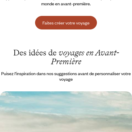
monde en avant-première.
Faites créer votre voyage
Des idées de
voyages en Avant-
Première
Puisez l’inspiration dans nos suggestions avant de personnaliser votre
voyage
Grand air, fjords et icebergs - Aux confins du
Canada, Terre-Neuve
Un road-trip grisant qui multiplie les balades vivifiantes et les paysages
magnétiques, l'Atlantique pour horizon
11 jours, de 3100 à 5100 $ CA