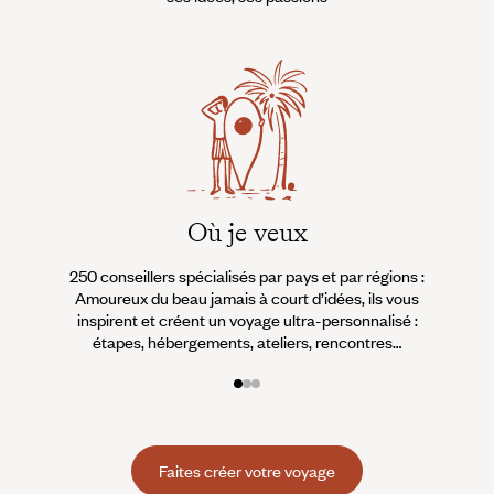
Où je veux
250 conseillers spécialisés par pays et par régions :
À 
Amoureux du beau jamais à court d’idées, ils vous
fran
inspirent et créent un voyage ultra-personnalisé :
suiven
étapes, hébergements, ateliers, rencontres…
Faites créer votre voyage