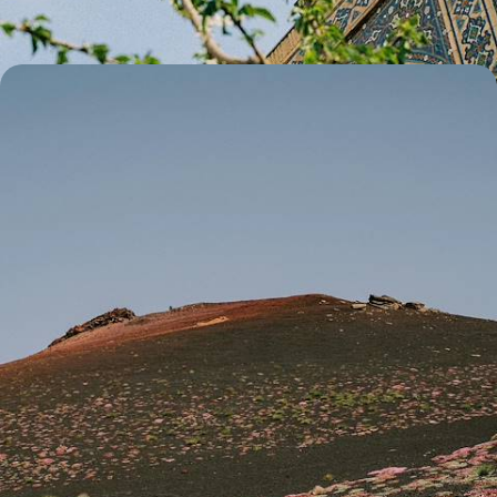
10 jours, de 5600 à 6400 $ CA
L’Italie volcanique avec des ados - Du Vésuve au
Stromboli et à l’Etna, chaud devant !
Se frotter à la puissance de Vulcain en ralliant, aux côtés de
volcanologues francophones privés, les plus grands cratères italiens
11 jours, de 5700 à 6900 $ CA
Toutes nos suggestions (26)
Vous aimerez aussi