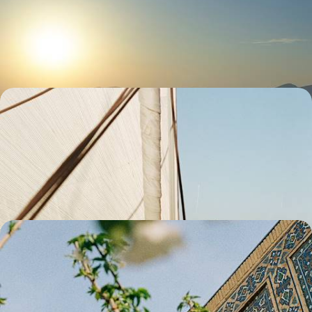
Patmos, l’île de l’Apocalypse, que les voyageurs clairvoyants ont parée
d’un hédonisme paisible
10 jours, de 5300 à 6500 $ CA
De la Provence au cap Corse à la voile - Éloge du
temps retrouvé
Après un prélude dans le Luberon, rejoindre l'Île de Beauté à bord d'un
voilier confortable et intimiste
10 jours, de 5300 à 6900 $ CA
Bazars et médersas d'Ouzbékistan et de Turquie -
Un Orient proche et lointain
Samarcande, Boukhara et Istanbul : conjuguer trois cités légendaires
qui vous reçoivent comme des hôtes de marque