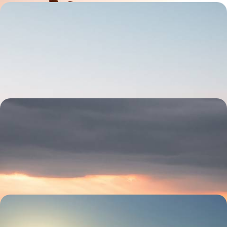
Lumière sur le Cilento - Au Sud, une Italie
confidentielle et sincère
Vous échapper le long de l’une des plus belles côtes encore secrètes
de Méditerranée, scintillante et préservée
12 jours, de 4600 à 5600 $ CA
Dans les pas des Thraces - Sur les routes de Bulgarie
et de Grèce
Du massif de Rila à la mer Égée : mettre le contact à Sofia, grimper
jusqu’aux cimes, filer à travers les forêts et lever le pied au bord de l'eau
11 jours, de 4800 à 6200 $ CA
Éloge de la lenteur - Patmos et Ikaria, deux belles
égéennes