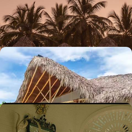
République dominicaine
En ville, coté jungle ou sable fin : des vacances survitaminées en tribu
pour faire le plein d’activités sans délaisser le doux farniente
12 jours, de 3500 à 4600 $ CA
Mi casa es tu casa - La République dominicaine en
villa privée
Tous ensemble, investir une chaleureuse maison caribéenne avec
piscine à quelques pas de l'eau, sur la paisible péninsule de Samaná
8 jours, de 4000 à 4800 $ CA
La République dominicaine intime - En tête-à-tête
au fil de belles adresses
De la capitale à la verdoyante cordillère Centrale et jusqu'au sable