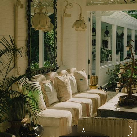
doré, opter pour une approche singulière de l'île, paisible et
revitalisante
14 jours, de 7700 à 9800 $ CA
Toutes nos suggestions de voyages en République
dominicaine (4)
Toutes nos Cités des Voyageurs
Ouvertes du lundi au samedi de 10h à 18h. Nos conseillers sont
également joignables par téléphone ou en visio sur rendez-vous du
lundi au samedi de 9h à 19h.
Paris
Bordeaux
Bruxelles
Genève
Grenoble