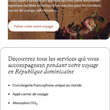
cousu main s’ajoutent les services qui font notre renommée :
logistique facilitée à l’aéroport (un vrai plus pour les familles),
carnet de voyage, wifi nomade…
Faites créer votre voyage
Découvrez tous les services qui vous
accompagnent
pendant votre voyage
en République dominicaine
Conciergerie francophone
unique au monde
Appli carnet
de voyage
Absorption CO
2