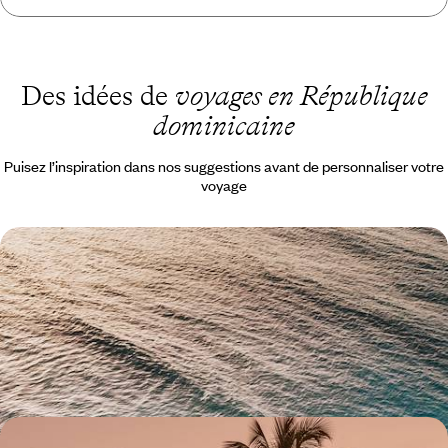
Des idées de
voyages en République
dominicaine
Puisez l’inspiration dans nos suggestions avant de personnaliser votre
voyage
Pause dominicaine loin des foules - Une semaine
sous les paillottes de Las Terrenas
Après une intro à Santo Domingo, poser vos valises dans le nord de l'île
entre plage, cascade, mangrove et forêt tropicale
9 jours, de 3500 à 4300 $ CA
L’aventure caribéenne - Avec vos enfants en