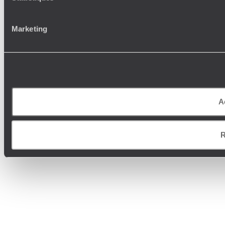
Marketing
A
R