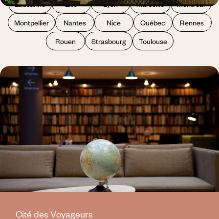
Lausanne
Lille
Lyon
Marseille
Montréal
Montpellier
Nantes
Nice
Québec
Rennes
Rouen
Strasbourg
Toulouse
Cité des Voyageurs